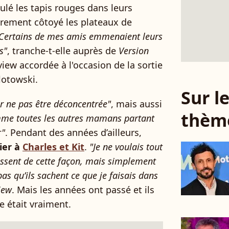
oulé les tapis rouges dans leurs
arement côtoyé les plateaux de
Certains de mes amis emmenaient leurs
s"
, tranche-t-elle auprès de
Version
iew accordée à l'occasion de la sortie
lotowski.
Sur 
r ne pas être déconcentrée"
, mais aussi
thèm
me toutes les autres mamans partant
r"
. Pendant des années d’ailleurs,
tier à
Charles et Kit
.
"Je ne voulais tout
ssent de cette façon, mais simplement
as qu’ils sachent ce que je faisais dans
iew
. Mais les années ont passé et ils
e était vraiment.