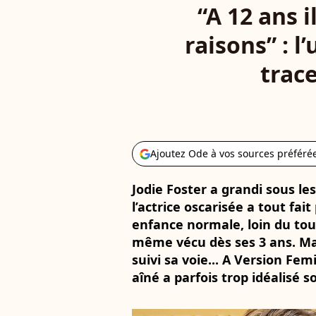
“A 12 ans 
raisons” : l
trace
Ajoutez Ode à vos sources préféré
Jodie Foster a grandi sous l
l’actrice oscarisée a tout fait
enfance normale, loin du tour
même vécu dès ses 3 ans. Mai
suivi sa voie... A Version Fe
aîné a parfois trop idéalisé s