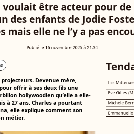
il voulait être acteur pour d
’un des enfants de Jodie Foste
s mais elle ne l’y a pas enc
Publié le 16 novembre 2025 à 21:34
Tend
es
es projecteurs. Devenue mère,
Iris Mittenae
 pour offrir à ses deux fils une
Eve Gilles (M
billon hollywoodien qu’elle a elle-
s à 27 ans, Charles a pourtant
Michèle Bern
mina, elle explique comment son
Emmanuelle 
on métier.