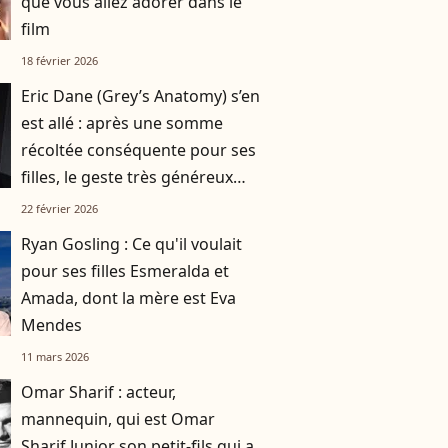
que vous allez adorer dans le
film
18 février 2026
Eric Dane (Grey’s Anatomy) s’en
est allé : après une somme
récoltée conséquente pour ses
filles, le geste très généreux
d’une grande star attire
22 février 2026
l’attention
Ryan Gosling : Ce qu'il voulait
pour ses filles Esmeralda et
Amada, dont la mère est Eva
Mendes
11 mars 2026
Omar Sharif : acteur,
mannequin, qui est Omar
Sharif Junior son petit-fils qui a