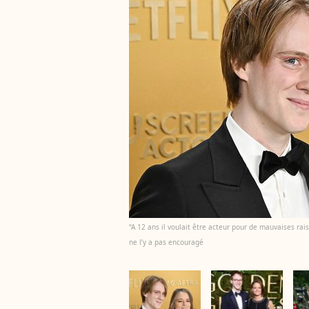
“A 12 ans il voulait être acteur pour de mauvaises rais
ne l’y a pas encouragé