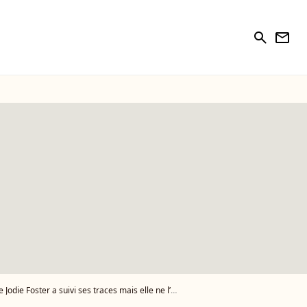
search
newsletter
er a suivi ses traces mais elle ne l’y a pas encouragé