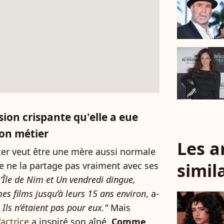
ssion crispante qu'elle a eue
son métier
Les a
ster veut être une mère aussi normale
simil
lle ne la partage pas vraiment avec ses
’Île de Nim et Un vendredi dingue,
mes films jusqu’à leurs 15 ans environ
, a-
.
Ils n’étaient pas pour eux."
Mais
'actrice
a inspiré son aîné.
Comme