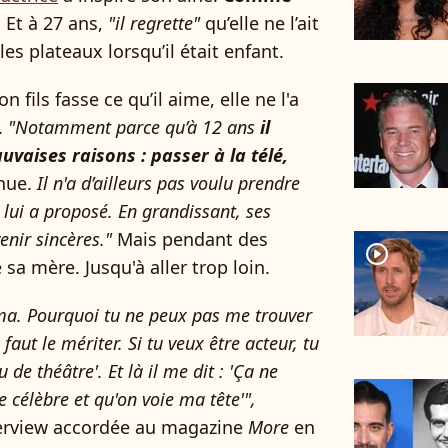
. Et à 27 ans,
"il regrette"
qu’elle ne l’ait
s plateaux lorsqu’il était enfant.
n fils fasse ce qu’il aime, elle ne l'a
.
"Notamment parce qu’à 12 ans
il
uvaises raisons : passer à la télé,
enue.
Il n'a d’ailleurs pas voulu prendre
 lui a proposé. En grandissant, ses
nir sincères."
Mais pendant des
player2
 sa mère. Jusqu'à aller trop loin.
néma. Pourquoi tu ne peux pas me trouver
l faut le mériter. Si tu veux être acteur, tu
e théâtre'. Et là il me dit : 'Ça ne
e célèbre et qu'on voie ma tête'",
nterview accordée au magazine
More
en