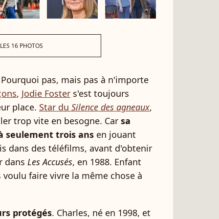
 LES 16 PHOTOS
? Pourquoi pas, mais pas à n'importe
çons
,
Jodie Foster
s'est toujours
eur place.
Star du
Silence des agneaux
,
 aller trop vite en besogne. Car
sa
 à seulement trois ans
en jouant
s dans des téléfilms, avant d'obtenir
er dans
Les Accusés
, en 1988. Enfant
is voulu faire vivre la même chose à
urs protégés
. Charles, né en 1998, et