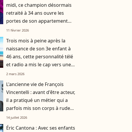
midi, ce champion désormais
retraité à 34 ans ouvre les
portes de son appartement
acheté grâce à sa cagnotte
11 février 2026
Trois mois à peine après la
naissance de son 3e enfant à
46 ans, cette personnalité télé
et radio a mis le cap vers une
destination chic et prisée
2 mars 2026
L'ancienne vie de François
Vincentelli : avant d'être acteur,
il a pratiqué un métier qui a
parfois mis son corps à rude
épreuve, la preuve en images
14 juillet 2026
Éric Cantona : Avec ses enfants