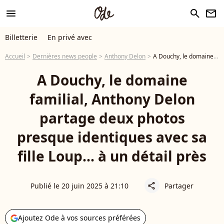
menu
search
newsletter
Billetterie
En privé avec
Accueil
Dernières news people
Anthony Delon
A Douchy, le domaine familial, Anthony Delon partage deux photos presque identiques avec sa fille Loup... à un détail près
A Douchy, le domaine
familial, Anthony Delon
partage deux photos
presque identiques avec sa
fille Loup... à un détail près
Publié le 20 juin 2025 à 21:10
Partager
share
Ajoutez Ode à vos sources préférées