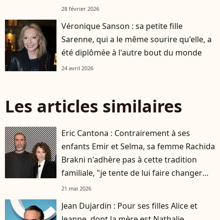
28 février 2026
Véronique Sanson : sa petite fille
Sarenne, qui a le même sourire qu'elle, a
été diplômée à l'autre bout du monde
24 avril 2026
Les articles similaires
Eric Cantona : Contrairement à ses
enfants Emir et Selma, sa femme Rachida
Brakni n'adhère pas à cette tradition
familiale, "je tente de lui faire changer
d'avis"
21 mai 2026
Jean Dujardin : Pour ses filles Alice et
Jeanne, dont la mère est Nathalie