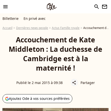
menu
search
newsletter
Billetterie
En privé avec
Accueil
Dernières news people
Actus Famille royale
Accouchement de Kate Middleton : La duchesse de Cambridge est à la maternité !
Accouchement de Kate
Middleton : La duchesse de
Cambridge est à la
maternité !
Publié le 2 mai 2015 à 09:38
Partager
share
Ajoutez Ode à vos sources préférées