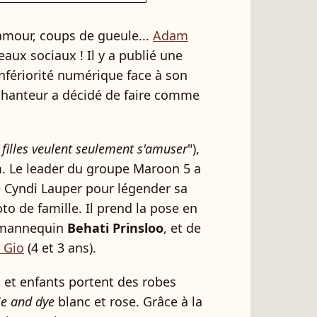
amour, coups de gueule...
Adam
eaux sociaux ! Il y a publié une
infériorité numérique face à son
e chanteur a décidé de faire comme
 filles veulent seulement s'amuser
"),
m. Le leader du groupe Maroon 5 a
de Cyndi Lauper pour légender sa
to de famille. Il prend la pose en
 mannequin
Behati Prinsloo
, et de
t Gio
(4 et 3 ans).
 et enfants portent des robes
ie and dye
blanc et rose. Grâce à la