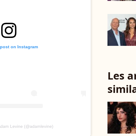
 post on Instagram
Les a
simil
 Adam Levine (@adamlevine)