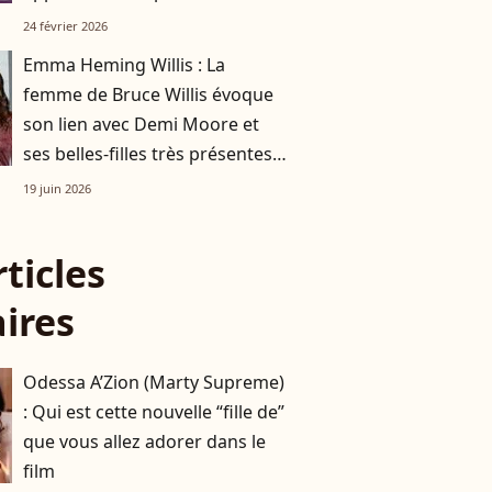
et ses filles ?
24 février 2026
Emma Heming Willis : La
femme de Bruce Willis évoque
son lien avec Demi Moore et
ses belles-filles très présentes
dans le quotidien de l’acteur
19 juin 2026
rticles
aires
Odessa A’Zion (Marty Supreme)
: Qui est cette nouvelle “fille de”
que vous allez adorer dans le
film