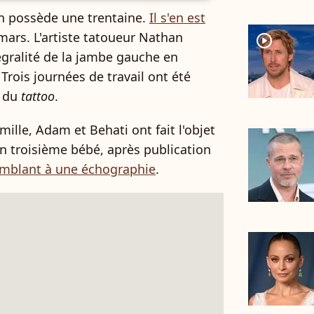
n possède une trentaine.
Il s'en est
ars. L'artiste tatoueur Nathan
player2
tégralité de la jambe gauche en
Trois journées de travail ont été
n du
tattoo
.
mille, Adam et Behati ont fait l'objet
n troisième bébé, après publication
mblant à une échographie
.