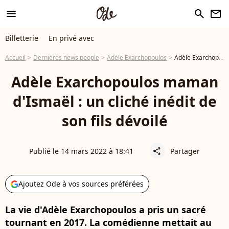
menu
search
newsletter
Billetterie
En privé avec
Accueil
Dernières news people
Adèle Exarchopoulos
Adèle Exarchopoulos maman d'Ismaël : un cliché inédit de son fils dévoilé
Adèle Exarchopoulos maman
d'Ismaël : un cliché inédit de
son fils dévoilé
Publié le 14 mars 2022 à 18:41
Partager
share
Ajoutez Ode à vos sources préférées
La vie d'Adèle Exarchopoulos a pris un sacré
tournant en 2017. La comédienne mettait au