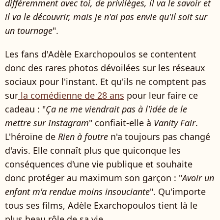
différemment avec toi, de privilèges, il va le savoir et
il va le découvrir, mais je n'ai pas envie qu'il soit sur
un tournage
".
Les fans d'Adèle Exarchopoulos se contentent
donc des rares photos dévoilées sur les réseaux
sociaux pour l'instant. Et qu'ils ne comptent pas
sur
la comédienne de 28 ans
pour leur faire ce
cadeau : "
Ça ne me viendrait pas à l'idée de le
mettre sur Instagram
" confiait-elle à
Vanity Fair
.
L'héroïne de
Rien à foutre
n'a toujours pas changé
d'avis. Elle connaît plus que quiconque les
conséquences d'une vie publique et souhaite
donc protéger au maximum son garçon : "
Avoir un
enfant m'a rendue moins insouciante
". Qu'importe
tous ses films, Adèle Exarchopoulos tient là le
plus beau rôle de sa vie.