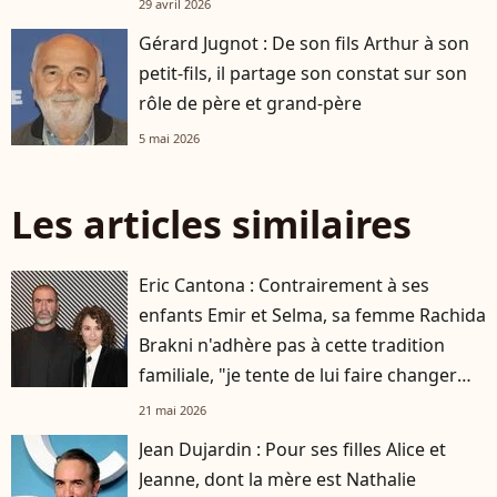
29 avril 2026
Gérard Jugnot : De son fils Arthur à son
petit-fils, il partage son constat sur son
rôle de père et grand-père
5 mai 2026
Les articles similaires
Eric Cantona : Contrairement à ses
enfants Emir et Selma, sa femme Rachida
Brakni n'adhère pas à cette tradition
familiale, "je tente de lui faire changer
d'avis"
21 mai 2026
Jean Dujardin : Pour ses filles Alice et
Jeanne, dont la mère est Nathalie