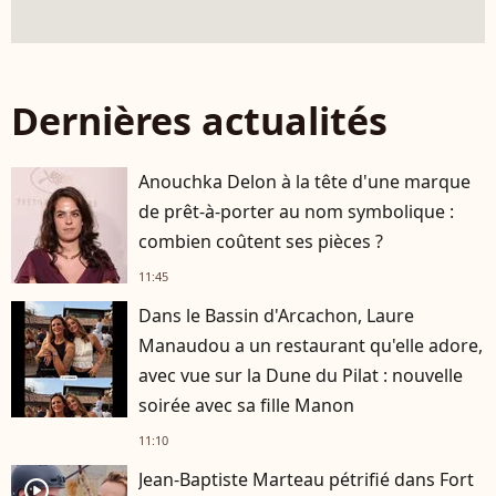
Dernières actualités
Anouchka Delon à la tête d'une marque
de prêt-à-porter au nom symbolique :
combien coûtent ses pièces ?
11:45
Dans le Bassin d'Arcachon, Laure
Manaudou a un restaurant qu'elle adore,
avec vue sur la Dune du Pilat : nouvelle
soirée avec sa fille Manon
11:10
Jean-Baptiste Marteau pétrifié dans Fort
player2