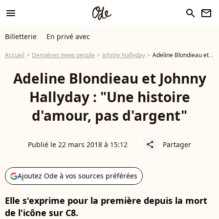
menu
search
newsletter
Billetterie
En privé avec
Accueil
Dernières news people
Johnny Hallyday
Adeline Blondieau et Johnny Hallyday : "Une histoire d'amour, pas d'argent"
Adeline Blondieau et Johnny
Hallyday : "Une histoire
d'amour, pas d'argent"
Publié le 22 mars 2018 à 15:12
Partager
share
Ajoutez Ode à vos sources préférées
Elle s'exprime pour la première depuis la mort
de l'icône sur C8.