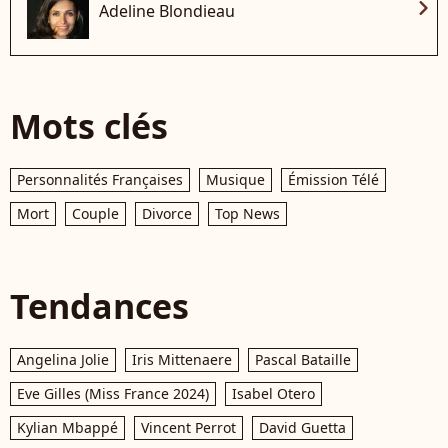
chevron_right
Adeline Blondieau
Mots clés
Personnalités Françaises
Musique
Émission Télé
Mort
Couple
Divorce
Top News
Tendances
Angelina Jolie
Iris Mittenaere
Pascal Bataille
Eve Gilles (Miss France 2024)
Isabel Otero
Kylian Mbappé
Vincent Perrot
David Guetta