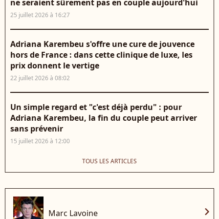
ne seraient sûrement pas en couple aujourd'hui
25 juillet 2026 à 16:27
Adriana Karembeu s'offre une cure de jouvence
hors de France : dans cette clinique de luxe, les
prix donnent le vertige
22 juillet 2026 à 08:02
Un simple regard et "c'est déjà perdu" : pour
Adriana Karembeu, la fin du couple peut arriver
sans prévenir
15 juillet 2026 à 12:00
TOUS LES ARTICLES
chevron_right
Marc Lavoine