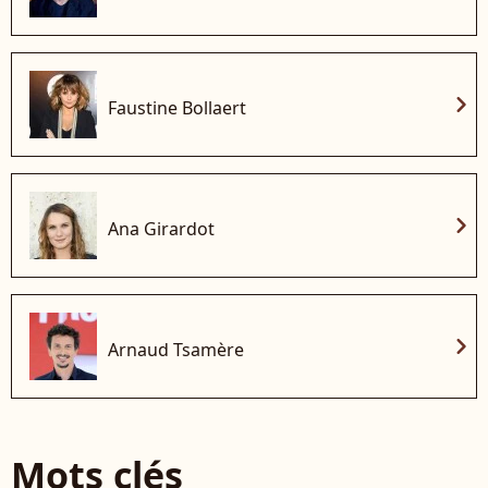
chevron_right
Faustine Bollaert
chevron_right
Ana Girardot
chevron_right
Arnaud Tsamère
Mots clés