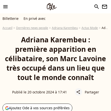
menu
search
newsletter
Billetterie
En privé avec
Accueil
Dernières news people
Adriana Karembeu
Actus Mode
Adriana Karembeu : première apparition en célibataire, son Marc Lavoine très occupé dans un lieu que tout le monde connaît
Adriana Karembeu :
première apparition en
célibataire, son Marc Lavoine
très occupé dans un lieu que
tout le monde connaît
Publié le 20 octobre 2024 à 17:41
Partager
share
Ajoutez Ode à vos sources préférées