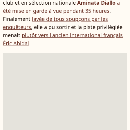
club et en sélection nationale
Aminata Diallo
a
été mise en garde à vue pendant 35 heures
.
Finalement
lavée de tous soupçons par les
enquêteurs
, elle a pu sortir et la piste privilégiée
menait
plutôt vers l'ancien international français
Éric Abidal
.