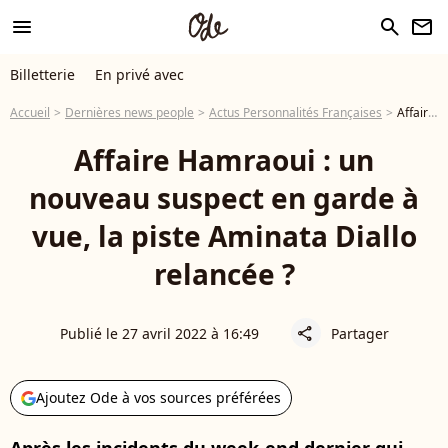
menu
search
newsletter
Billetterie
En privé avec
Accueil
Dernières news people
Actus Personnalités Françaises
Affaire Hamraoui : un nouveau suspect en garde à vue, la piste Aminata Diallo relancée ?
Affaire Hamraoui : un
nouveau suspect en garde à
vue, la piste Aminata Diallo
relancée ?
Publié le 27 avril 2022 à 16:49
Partager
share
Ajoutez Ode à vos sources préférées