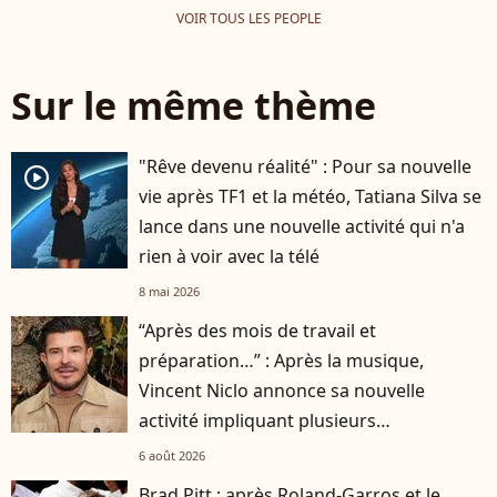
VOIR TOUS LES PEOPLE
Sur le même thème
"Rêve devenu réalité" : Pour sa nouvelle
player2
vie après TF1 et la météo, Tatiana Silva se
lance dans une nouvelle activité qui n'a
rien à voir avec la télé
8 mai 2026
“Après des mois de travail et
préparation…” : Après la musique,
Vincent Niclo annonce sa nouvelle
activité impliquant plusieurs
personnalités
6 août 2026
Brad Pitt : après Roland-Garros et le