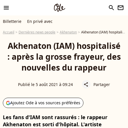
menu
search
newsletter
Billetterie
En privé avec
Accueil
Dernières news people
Akhenaton
Akhenaton (IAM) hospitalisé : après la grosse frayeur, des nouvelles du rappeur
Akhenaton (IAM) hospitalisé
: après la grosse frayeur, des
nouvelles du rappeur
Publié le 5 août 2021 à 09:24
Partager
share
Ajoutez Ode à vos sources préférées
Les fans d'IAM sont rassurés : le rappeur
Akhenaton est sorti d'hôpital. L'artiste