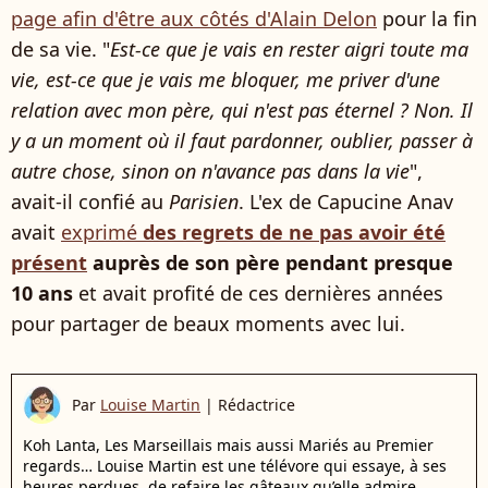
page afin d'être aux côtés d'Alain Delon
pour la fin
de sa vie. "
Est-ce que je vais en rester aigri toute ma
vie, est-ce que je vais me bloquer, me priver d'une
relation avec mon père, qui n'est pas éternel ? Non. Il
y a un moment où il faut pardonner, oublier, passer à
autre chose, sinon on n'avance pas dans la vie
",
avait-il confié au
Parisien
. L'ex de Capucine Anav
avait
exprimé
des regrets de ne pas avoir été
présent
auprès de son père pendant presque
10 ans
et avait profité de ces dernières années
pour partager de beaux moments avec lui.
Par
Louise Martin
|
Rédactrice
Koh Lanta, Les Marseillais mais aussi Mariés au Premier
regards… Louise Martin est une télévore qui essaye, à ses
heures perdues, de refaire les gâteaux qu’elle admire