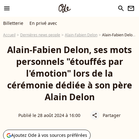
menu
search
newsletter
Billetterie
En privé avec
Accueil
Dernières news people
Alain-Fabien Delon
Alain-Fabien Delon, ses mots personnels "étouffés par l'émotion" lors de la cérémonie dédiée à son père Alain Delon
Alain-Fabien Delon, ses mots
personnels "étouffés par
l'émotion" lors de la
cérémonie dédiée à son père
Alain Delon
Publié le 28 août 2024 à 16:00
Partager
share
Ajoutez Ode à vos sources préférées