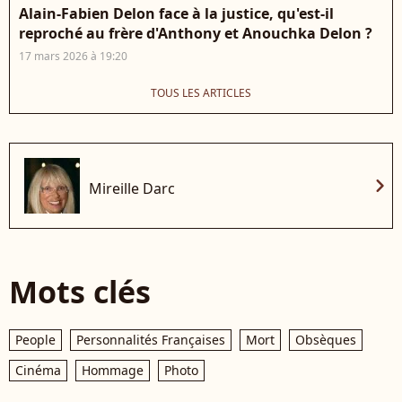
Alain-Fabien Delon face à la justice, qu'est-il
reproché au frère d'Anthony et Anouchka Delon ?
17 mars 2026 à 19:20
TOUS LES ARTICLES
chevron_right
Mireille Darc
Mots clés
People
Personnalités Françaises
Mort
Obsèques
Cinéma
Hommage
Photo