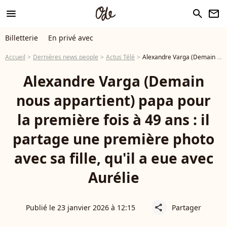
menu
search
newsletter
Billetterie
En privé avec
Accueil
Dernières news people
Actus Télé
Alexandre Varga (Demain nous appartient) papa pour la première fois à 49 ans : il partage une première photo avec sa fille, qu'il a eue avec Aurélie
Alexandre Varga (Demain
nous appartient) papa pour
la première fois à 49 ans : il
partage une première photo
avec sa fille, qu'il a eue avec
Aurélie
Publié le 23 janvier 2026 à 12:15
Partager
share