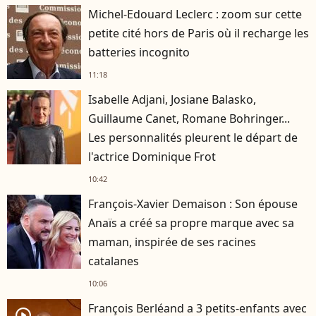
Michel-Edouard Leclerc : zoom sur cette
petite cité hors de Paris où il recharge les
batteries incognito
11:18
Isabelle Adjani, Josiane Balasko,
Guillaume Canet, Romane Bohringer...
Les personnalités pleurent le départ de
l'actrice Dominique Frot
10:42
François-Xavier Demaison : Son épouse
Anaïs a créé sa propre marque avec sa
maman, inspirée de ses racines
catalanes
10:06
François Berléand a 3 petits-enfants avec
player2