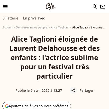
menu
search
newsletter
Billetterie
En privé avec
Accueil
Dernières news people
Alice Taglioni
Alice Taglioni éloignée de Laurent Delahousse et des enfants : l'actrice sublime pour un festival très particulier
Alice Taglioni éloignée de
Laurent Delahousse et des
enfants : l'actrice sublime
pour un festival très
particulier
Publié le 6 avril 2025 à 18:27
Partager
share
Ajoutez Ode à vos sources préférées