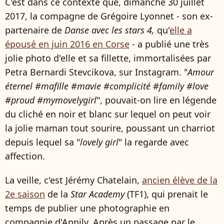
C'est dans ce contexte que, dimanche 30 juillet
2017, la compagne de Grégoire Lyonnet - son ex-
partenaire de
Danse avec les stars 4,
qu'
elle a
épousé en juin 2016 en Corse
- a publié une très
jolie photo d'elle et sa fillette, immortalisées par
Petra Bernardi Stevcikova, sur Instagram. "
Amour
éternel #mafille #mavie #complicité #family #love
#proud #mymovelygirl
", pouvait-on lire en légende
du cliché en noir et blanc sur lequel on peut voir
la jolie maman tout sourire, poussant un charriot
depuis lequel sa "
lovely girl
" la regarde avec
affection.
La veille, c'est Jérémy Chatelain,
ancien élève de la
2e saison
de la
Star Academy
(TF1), qui prenait le
temps de publier une photographie en
compagnie d'Annily. Après un passage par le