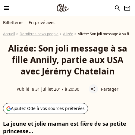
menu
search
newsletter
Billetterie
En privé avec
Accueil
Dernières news people
Alizée
Alizée: Son joli message à sa fille Annily, partie aux USA avec Jérémy Chatelain
Alizée: Son joli message à sa
fille Annily, partie aux USA
avec Jérémy Chatelain
Publié le 31 juillet 2017 à 20:36
Partager
share
Ajoutez Ode à vos sources préférées
La jeune et jolie maman est fière de sa petite
princesse...