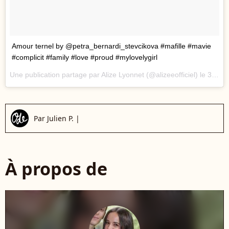
Amour ternel by @petra_bernardi_stevcikova #mafille #mavie
#complicit #family #love #proud #mylovelygirl
Une publication partage par Alize Lyonnet (@alizeeofficiel) le
30 Juil. 2017 12h13 PDT
Par
Julien P.
|
À propos de