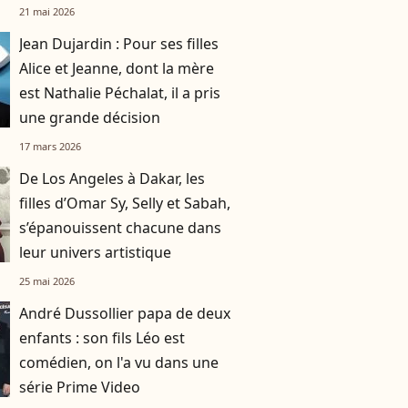
familiale, "je tente de lui faire
21 mai 2026
changer d'avis"
Jean Dujardin : Pour ses filles
Alice et Jeanne, dont la mère
est Nathalie Péchalat, il a pris
une grande décision
17 mars 2026
De Los Angeles à Dakar, les
filles d’Omar Sy, Selly et Sabah,
s’épanouissent chacune dans
leur univers artistique
25 mai 2026
André Dussollier papa de deux
enfants : son fils Léo est
comédien, on l'a vu dans une
série Prime Video