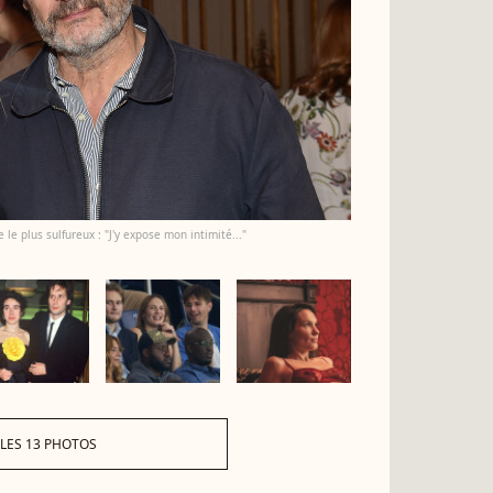
 le plus sulfureux : "J'y expose mon intimité..."
 LES 13 PHOTOS