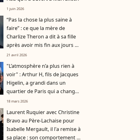
1 juin 2026
“Pas la chose la plus saine à
faire” : ce que la mère de
Charlize Theron a dit à sa fille
après avoir mis fin aux jours de
son père
21 avril 2026
"L’atmosphère n’a plus rien à
voir" : Arthur H, fils de Jacques
Higelin, a grandi dans un
quartier de Paris qui a changé
du tout au tout
18 mars 2026
Laurent Ruquier avec Christine
Bravo au Père-Lachaise pour
Isabelle Mergault, il l'a remise à
sa place : son comportement l'a