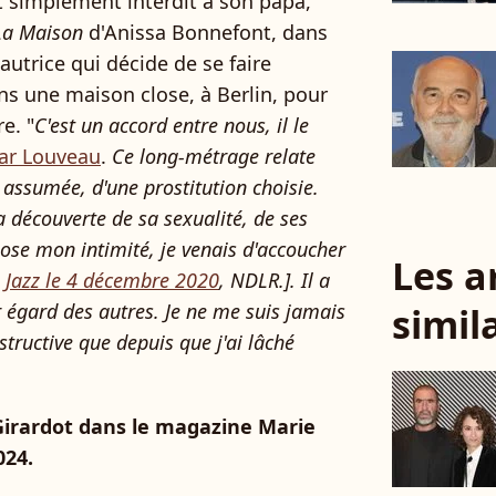
ut simplement interdit à son papa,
La Maison
d'Anissa Bonnefont, dans
autrice qui décide de se faire
 une maison close, à Berlin, pour
e. "
C'est un accord entre nous, il le
car Louveau
.
Ce long-métrage relate
 assumée, d'une prostitution choisie.
a découverte de sa sexualité, de ses
pose mon intimité, je venais d'accoucher
Les a
 Jazz le
4 décembre 2020
, NDLR.].
Il a
 égard des autres. Je ne me suis jamais
simil
structive que depuis que j'ai lâché
Girardot dans le magazine Marie
024.