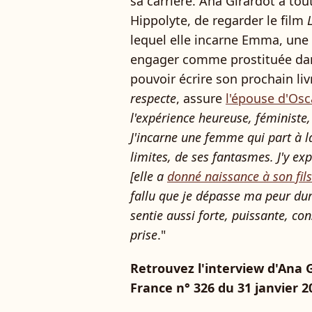
sa carrière. Ana Girardot a to
Hippolyte, de regarder le film
lequel elle incarne Emma, une 
engager comme prostituée dans
pouvoir écrire son prochain livr
respecte
, assure
l'épouse d'Os
l'expérience heureuse, féministe,
J'incarne une femme qui part à l
limites, de ses fantasmes. J'y ex
[elle a
donné naissance à son fils
fallu que je dépasse ma peur dur
sentie aussi forte, puissante, con
prise
."
Retrouvez l'interview d'Ana 
France n° 326 du 31 janvier 2