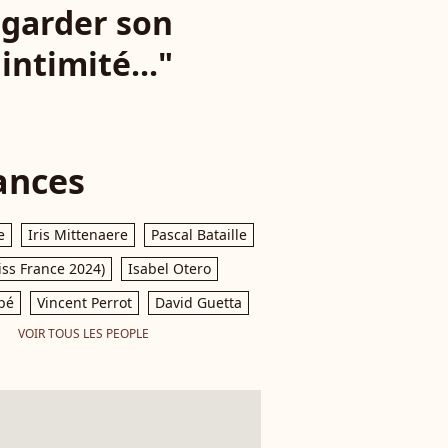
egarder son
intimité..."
ances
e
Iris Mittenaere
Pascal Bataille
iss France 2024)
Isabel Otero
pé
Vincent Perrot
David Guetta
VOIR TOUS LES PEOPLE