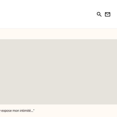
search
newsletter
y expose mon intimité..."