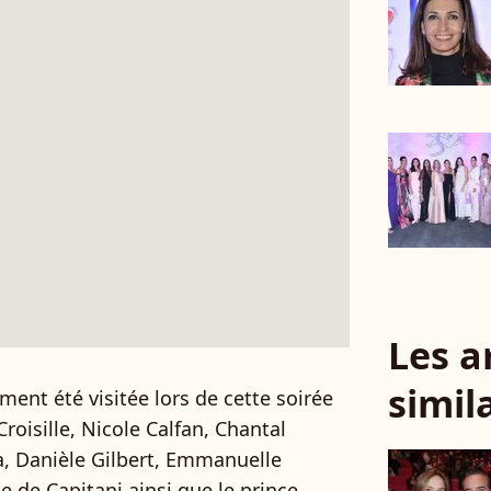
Les a
simil
ment été visitée lors de cette soirée
roisille, Nicole Calfan, Chantal
a, Danièle Gilbert, Emmanuelle
e de Capitani ainsi que le prince