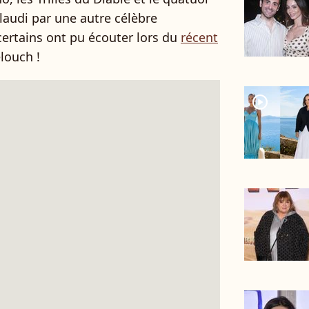
udi par une autre célèbre
certains ont pu écouter lors du
récent
louch !
player2