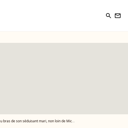
search
newsletter
son séduisant mari, non loin de Michel Cymes amoureux