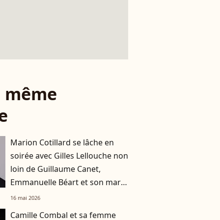
le même
e
Marion Cotillard se lâche en
soirée avec Gilles Lellouche non
loin de Guillaume Canet,
Emmanuelle Béart et son mari
également présents
16 mai 2026
Camille Combal et sa femme