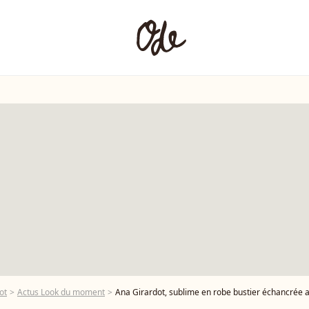
ot
Actus Look du moment
Ana Girardot, sublime en robe bustier échancrée au bras de 