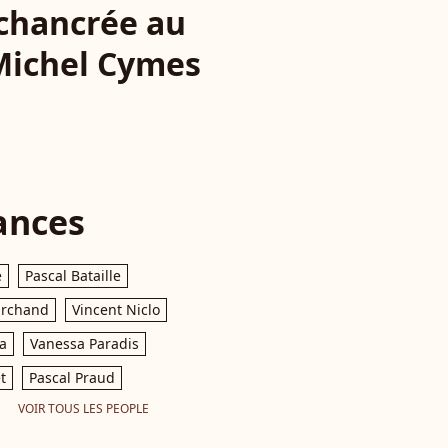
échancrée au
 Michel Cymes
ances
e
Pascal Bataille
archand
Vincent Niclo
a
Vanessa Paradis
t
Pascal Praud
VOIR TOUS LES PEOPLE