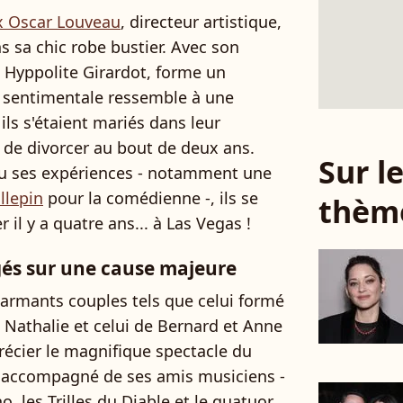
 Oscar Louveau
, directeur artistique,
s sa chic robe bustier. Avec son
et Hyppolite Girardot, forme un
e sentimentale ressemble à une
ils s'étaient mariés dans leur
 de divorcer au bout de deux ans.
Sur 
nu ses expériences - notamment une
llepin
pour la comédienne -, ils se
thèm
 il y a quatre ans... à Las Vegas !
gés sur une cause majeure
harmants couples tels que celui formé
Nathalie et celui de Bernard et Anne
pprécier le magnifique spectacle du
, accompagné de ses amis musiciens -
, les Trilles du Diable et le quatuor