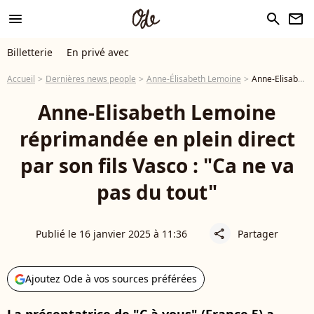
menu
search
newsletter
Billetterie
En privé avec
Accueil
Dernières news people
Anne-Élisabeth Lemoine
Anne-Elisabeth Lemoine réprimandée en plein direct par son fils Vasco : "Ca ne va pas du tout"
Anne-Elisabeth Lemoine
réprimandée en plein direct
par son fils Vasco : "Ca ne va
pas du tout"
Publié le 16 janvier 2025 à 11:36
Partager
share
Ajoutez Ode à vos sources préférées