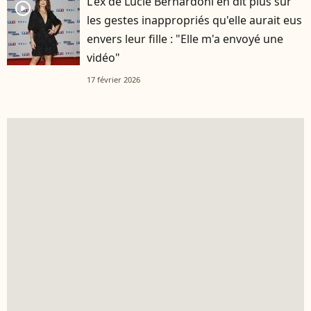
L'ex de Lucie Bernardoni en dit plus sur
player2
les gestes inappropriés qu'elle aurait eus
envers leur fille : "Elle m'a envoyé une
vidéo"
17 février 2026