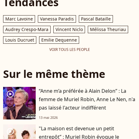
Tendances
Marc Lavoine
Vanessa Paradis
Pascal Bataille
Audrey Crespo-Mara
Vincent Niclo
Mélissa Theuriau
Louis Ducruet
Emilie Dequenne
VOIR TOUS LES PEOPLE
Sur le même thème
“Anne m’a préférée à Alain Delon” : La
player2
femme de Muriel Robin, Anne Le Nen, n'a
pas laissé l'acteur indifférent
13 mai 2026
"La maison est devenue un petit
player2
entrepôt” : Muriel Robin évoque le