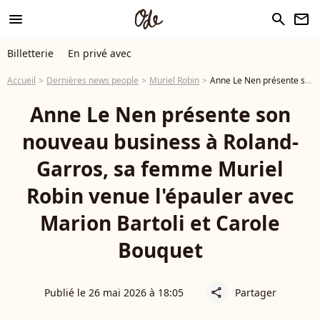
menu
search
newsletter
Billetterie
En privé avec
Accueil
Dernières news people
Muriel Robin
Anne Le Nen présente son nouveau business à Roland-Garros, sa femme Muriel Robin venue l'épauler avec Marion Bartoli et Carole Bouquet
Anne Le Nen présente son
nouveau business à Roland-
Garros, sa femme Muriel
Robin venue l'épauler avec
Marion Bartoli et Carole
Bouquet
Publié le 26 mai 2026 à 18:05
Partager
share