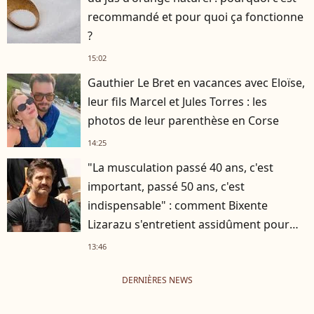
recommandé et pour quoi ça fonctionne
?
15:02
Gauthier Le Bret en vacances avec Eloïse,
leur fils Marcel et Jules Torres : les
photos de leur parenthèse en Corse
14:25
"La musculation passé 40 ans, c'est
important, passé 50 ans, c'est
indispensable" : comment Bixente
Lizarazu s'entretient assidûment pour
rester musclé à 56 ans ?
13:46
DERNIÈRES NEWS