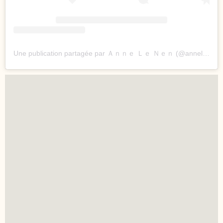
Une publication partagée par Ａｎｎｅ Ｌｅ Ｎｅｎ (@annelenenofficiel)