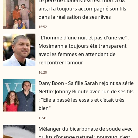
Le père de Lionel Messi est mort à 68
ans, il a toujours accompagné son fils
dans la réalisation de ses rêves
16:52
"L'homme d'une nuit et pas d'une vie" :
Mosimann a toujours été transparent
avec les femmes en attendant de
rencontrer l'amour
16:20
Dany Boon - Sa fille Sarah rejoint sa série
Netflix Johnny Biloute avec l’un de ses fils
: "Elle a passé les essais et c'était très
bien"
15:41
Mélanger du bicarbonate de soude avec
du jus d'orange naturel : pourquoi c'est