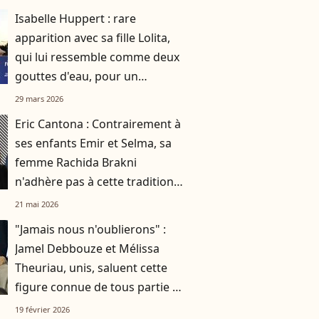
Isabelle Huppert : rare
apparition avec sa fille Lolita,
qui lui ressemble comme deux
gouttes d'eau, pour un
événement féérique
29 mars 2026
Eric Cantona : Contrairement à
ses enfants Emir et Selma, sa
femme Rachida Brakni
n'adhère pas à cette tradition
familiale, "je tente de lui faire
21 mai 2026
changer d'avis"
"Jamais nous n'oublierons" :
Jamel Debbouze et Mélissa
Theuriau, unis, saluent cette
figure connue de tous partie à
76 ans
19 février 2026