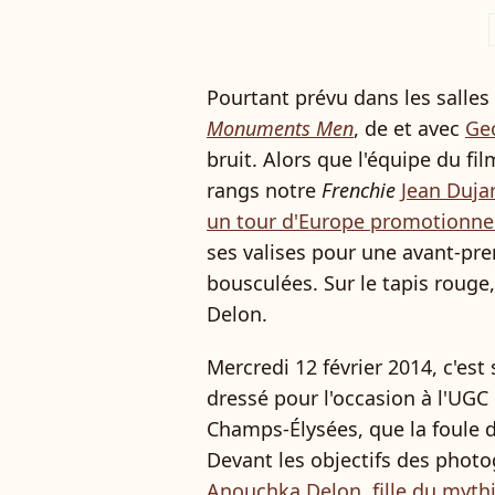
a
Pourtant prévu dans les salles
Monuments Men
, de et avec
Ge
bruit. Alors que l'équipe du 
rangs notre
Frenchie
Jean Duja
un tour d'Europe promotionne
ses valises pour une avant-prem
bousculées. Sur le tapis rouge,
Delon.
Mercredi 12 février 2014, c'est
dressé pour l'occasion à l'UGC
Champs-Élysées, que la foule d
Devant les objectifs des photog
Anouchka Delon
,
fille du myth