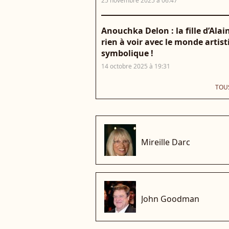
25 novembre 2025 à 06:47
Anouchka Delon : la fille d’Ala
rien à voir avec le monde arti
symbolique !
14 octobre 2025 à 19:31
TOUS
che
Mireille Darc
che
John Goodman