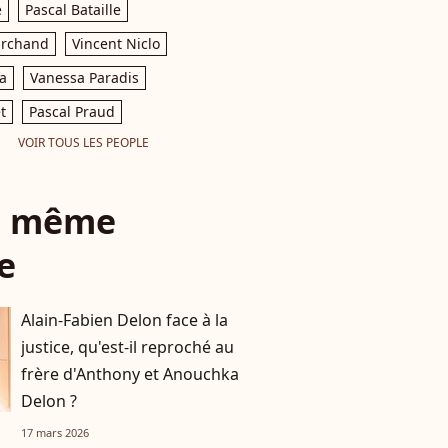
e
Pascal Bataille
archand
Vincent Niclo
a
Vanessa Paradis
t
Pascal Praud
VOIR TOUS LES PEOPLE
le même
e
Alain-Fabien Delon face à la
justice, qu'est-il reproché au
frère d'Anthony et Anouchka
Delon ?
17 mars 2026