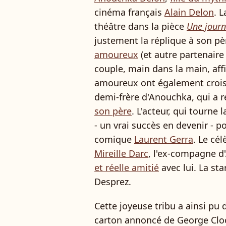
cinéma français
Alain Delon
. 
théâtre dans la pièce
Une journ
justement la réplique à son p
amoureux
(et autre partenaire
couple, main dans la main, aff
amoureux ont également croi
demi-frère d'Anouchka, qui a
son père
. L'acteur, qui tourne
- un vrai succès en devenir - p
comique
Laurent Gerra
. Le cé
Mireille Darc
, l'ex-compagne d'
et réelle amitié
avec lui. La st
Desprez.
Cette joyeuse tribu a ainsi pu 
carton annoncé de George Cloo