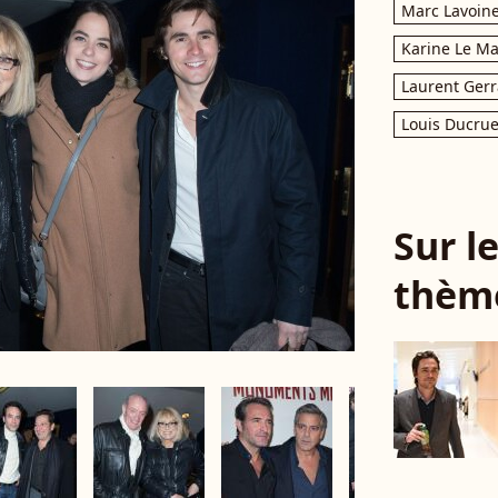
Marc Lavoin
Karine Le M
Laurent Gerr
Louis Ducrue
Sur 
thèm