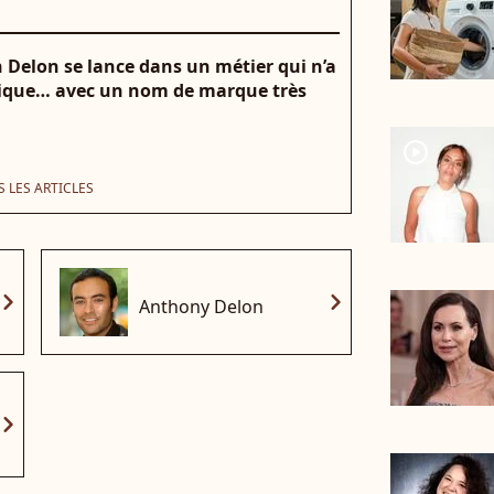
in Delon se lance dans un métier qui n’a
stique… avec un nom de marque très
player2
 LES ARTICLES
vron_right
chevron_right
Anthony Delon
vron_right