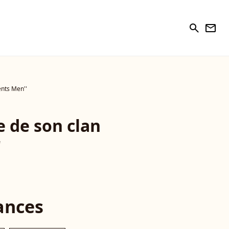
search
newsletter
nts Men''
 de son clan
'
ances