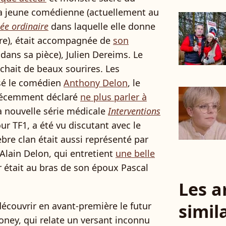
La jeune comédienne (actuellement au
ée ordinaire
dans laquelle elle donne
ère), était accompagnée de
son
 dans sa pièce), Julien Dereims. Le
ichait de beaux sourires. Les
sé le comédien
Anthony Delon
, le
 récemment déclaré
ne plus parler à
 la nouvelle série médicale
Interventions
our TF1, a été vu discutant avec le
lèbre clan était aussi représenté par
Alain Delon, qui entretient
une belle
ar était au bras de son époux Pascal
Les a
simil
découvrir en avant-première le futur
ney, qui relate un versant inconnu