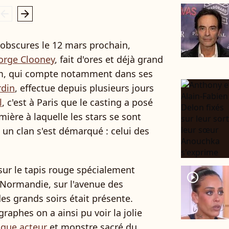
rrow_left
arrow_right
 obscures le 12 mars prochain,
orge Clooney
, fait d'ores et déjà grand
film, qui compte notamment dans ses
rdin
, effectue depuis plusieurs jours
l
, c'est à Paris que le casting a posé
ière à laquelle les stars se sont
 un clan s'est démarqué : celui des
 sur le tapis rouge spécialement
player2
 Normandie, sur l'avenue des
es grands soirs était présente.
raphes on a ainsi pu voir la jolie
ique acteur
et monstre sacré du