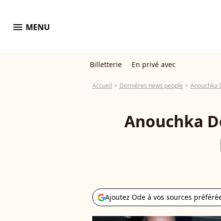
menu
MENU
Billetterie
En privé avec
Accueil
Dernières news people
Anouchka 
Anouchka De
Ajoutez Ode à vos sources préféré