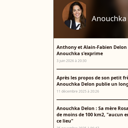
Anouchka
Anthony et Alain-Fabien Delon f
Anouchka s'exprime
3 juin 2026 à 20:30
Après les propos de son petit f
Anouchka Delon publie un long
11 décembre 2025 à 20:26
Anouchka Delon : Sa mère Rosal
de moins de 100 km2, "aucun en
ce lieu"