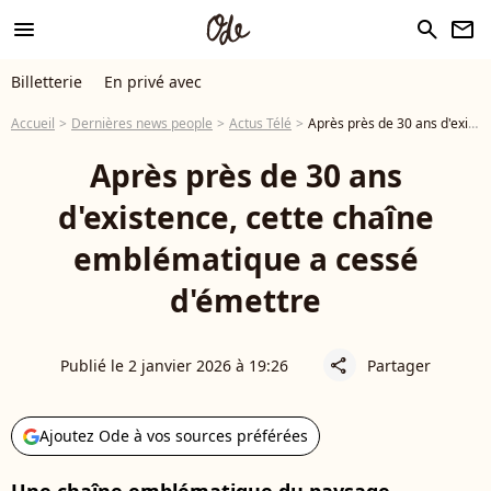
menu
search
newsletter
Billetterie
En privé avec
Accueil
Dernières news people
Actus Télé
Après près de 30 ans d'existence, cette chaîne emblématique a cessé d'émettre
Après près de 30 ans
d'existence, cette chaîne
emblématique a cessé
d'émettre
Publié le 2 janvier 2026 à 19:26
Partager
share
Ajoutez Ode à vos sources préférées