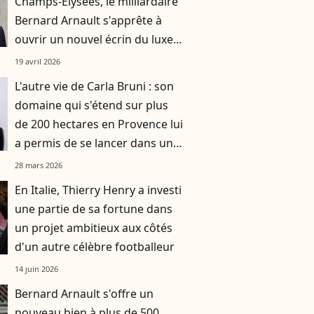
Champs-Elysées, le milliardaire
Bernard Arnault s'apprête à
ouvrir un nouvel écrin du luxe
français
19 avril 2026
L'autre vie de Carla Bruni : son
domaine qui s'étend sur plus
de 200 hectares en Provence lui
a permis de se lancer dans un
business moderne
28 mars 2026
En Italie, Thierry Henry a investi
une partie de sa fortune dans
un projet ambitieux aux côtés
d'un autre célèbre footballeur
14 juin 2026
Bernard Arnault s'offre un
nouveau bien à plus de 500