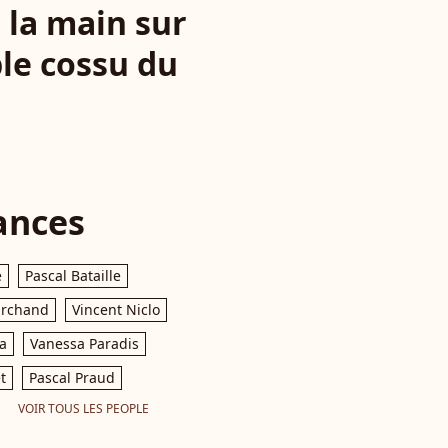
t la main sur
le cossu du
ances
e
Pascal Bataille
archand
Vincent Niclo
a
Vanessa Paradis
t
Pascal Praud
VOIR TOUS LES PEOPLE