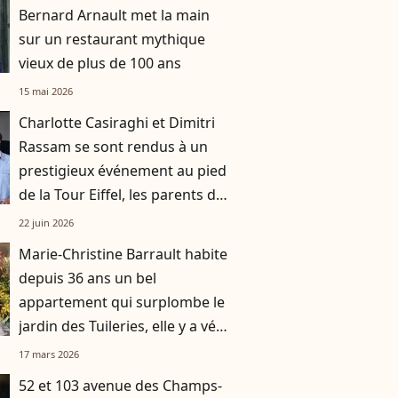
Bernard Arnault met la main
sur un restaurant mythique
vieux de plus de 100 ans
15 mai 2026
Charlotte Casiraghi et Dimitri
Rassam se sont rendus à un
prestigieux événement au pied
de la Tour Eiffel, les parents de
Balthazar aux anges
22 juin 2026
Marie-Christine Barrault habite
depuis 36 ans un bel
appartement qui surplombe le
jardin des Tuileries, elle y a vécu
avec son mari Roger Vadim
17 mars 2026
52 et 103 avenue des Champs-