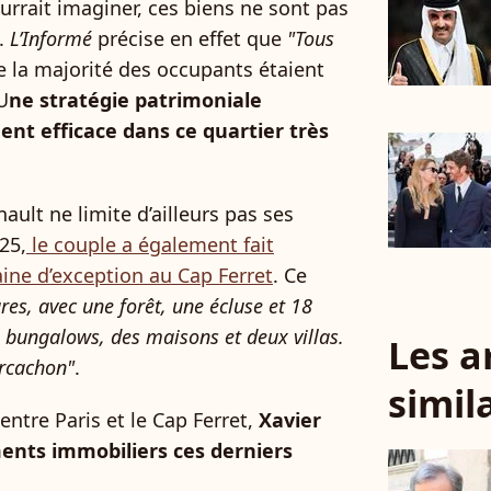
urrait imaginer, ces biens ne sont pas
.
L’Informé
précise en effet que
"Tous
ue la majorité des occupants étaient
U
ne stratégie patrimoniale
ent efficace dans ce quartier très
lt ne limite d’ailleurs pas ses
25,
le couple a également fait
ine d’exception au Cap Ferret
. Ce
res, avec une forêt, une écluse et 18
s bungalows, des maisons et deux villas.
Les a
Arcachon"
.
simil
entre Paris et le Cap Ferret,
Xavier
ments immobiliers ces derniers