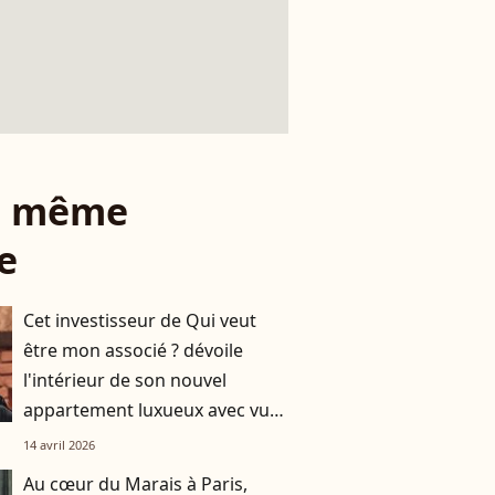
le même
e
Cet investisseur de Qui veut
être mon associé ? dévoile
l'intérieur de son nouvel
appartement luxueux avec vue
sur la Tour Eiffel
14 avril 2026
Au cœur du Marais à Paris,