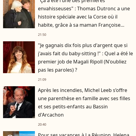
"Ça a été l'une des premières
envahisseuses" : Thomas Dutronc a une
histoire spéciale avec la Corse où il
habite, grâce à sa maman Françoise
Hardy
21:50
"Je gagnais dix fois plus d'argent que si
j'avais fait du baby-sitting !" : Quel a été le
premier job de Magali Ripoll (N'oubliez
pas les paroles) ?
21:09
Après les incendies, Michel Leeb s’offre
une parenthèse en famille avec ses filles
et ses petits-enfants au Bassin
d'Arcachon
20:40
Pour ses vacances à La Réunion, Helena