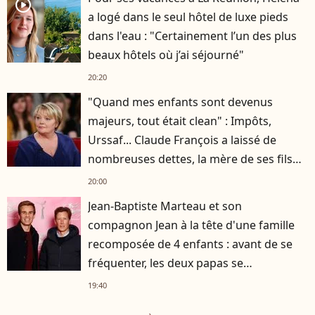
player2
a logé dans le seul hôtel de luxe pieds
dans l'eau : "Certainement l’un des plus
beaux hôtels où j’ai séjourné"
20:20
"Quand mes enfants sont devenus
majeurs, tout était clean" : Impôts,
Urssaf... Claude François a laissé de
nombreuses dettes, la mère de ses fils
s'est occupée de tout
20:00
Jean-Baptiste Marteau et son
compagnon Jean à la tête d'une famille
recomposée de 4 enfants : avant de se
fréquenter, les deux papas se
connaissaient depuis des années
19:40