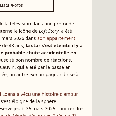
 LES 23 PHOTOS
e la télévision dans une profonde
éternelle icône de
Loft Story
, a été
5 mars 2026 dans
son appartement
e de 48 ans,
la star s'est éteinte il y a
une probable chute accidentelle en
 suscité bon nombre de réactions,
auvin, qui a été par le passé en
ulée, un autre ex-compagnon brise à
ui Loana a vécu une histoire d'amour
 s'est éloigné de la sphère
réserve jeudi 26 mars 2026 pour rendre
n de Mindy, désormais âgée de 28