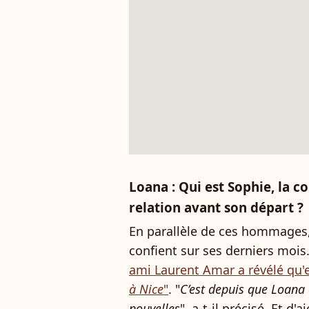
Loana : Qui est Sophie, la c
relation avant son départ ?
En parallèle de ces hommages, 
confient sur ses derniers moi
ami Laurent Amar a révélé qu'e
à Nice
"
. "
C’est depuis que Loana é
nouvelles
", a-t-il précisé. Et d'aj