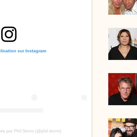
blication sur Instagram
ée par Phil Storm (@phil.storm)