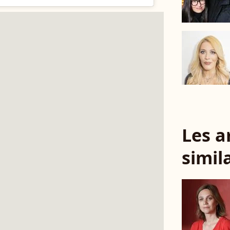
Les a
simil