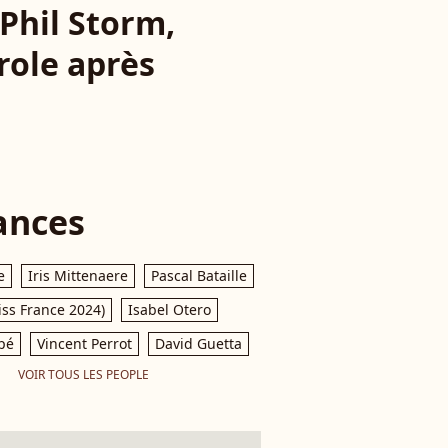
 Phil Storm,
role après
ances
e
Iris Mittenaere
Pascal Bataille
iss France 2024)
Isabel Otero
pé
Vincent Perrot
David Guetta
VOIR TOUS LES PEOPLE