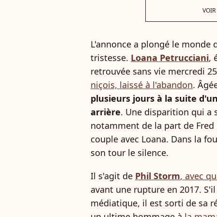
VOIR
L'annonce a plongé le monde d
tristesse.
Loana Petrucciani
, 
retrouvée sans vie mercredi 2
niçois, laissé à l'abandon
. Âgé
plusieurs jours à la suite d'
arrière
. Une disparition qui a
notamment de la part de Fred C
couple avec Loana. Dans la fo
son tour le silence.
Il s'agit de
Phil Storm
, avec q
avant une rupture en 2017. S'il
médiatique, il est sorti de sa 
un ultime hommage à
la mama