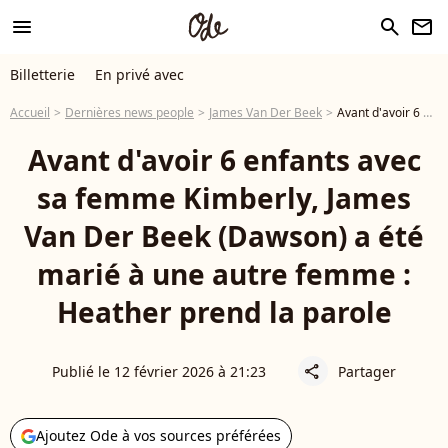
menu
search
newsletter
Billetterie
En privé avec
Accueil
Dernières news people
James Van Der Beek
Avant d'avoir 6 enfants avec sa femme Kimberly, James Van Der Beek (Dawson) a été marié à une autre femme : Heather prend la parole
Avant d'avoir 6 enfants avec
sa femme Kimberly, James
Van Der Beek (Dawson) a été
marié à une autre femme :
Heather prend la parole
Publié le 12 février 2026 à 21:23
Partager
share
Ajoutez Ode à vos sources préférées