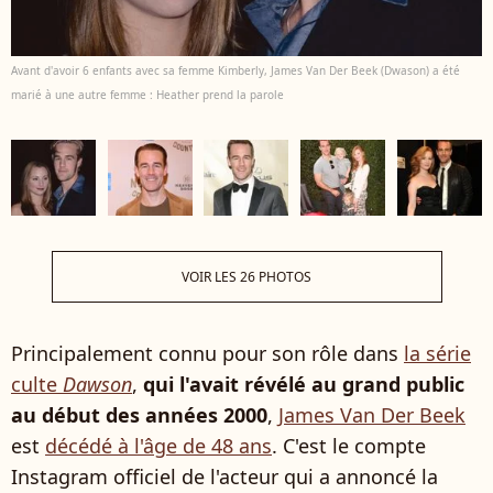
Avant d'avoir 6 enfants avec sa femme Kimberly, James Van Der Beek (Dwason) a été
marié à une autre femme : Heather prend la parole
VOIR LES 26 PHOTOS
Principalement connu pour son rôle dans
la série
culte
Dawson
,
qui l'avait révélé au grand public
au début des années 2000
,
James Van Der Beek
est
décédé à l'âge de 48 ans
. C'est le compte
Instagram officiel de l'acteur qui a annoncé la