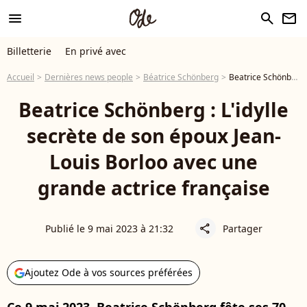
menu
search
newsletter
Billetterie
En privé avec
Accueil
Dernières news people
Béatrice Schönberg
Beatrice Schönberg : L'idylle secrète de son époux Jean-Louis Borloo avec une grande actrice française
Beatrice Schönberg : L'idylle
secrète de son époux Jean-
Louis Borloo avec une
grande actrice française
Publié le 9 mai 2023 à 21:32
Partager
share
Ajoutez Ode à vos sources préférées