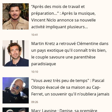
“Après des mois de travail et
préparation…” : Après la musique,
Vincent Niclo annonce sa nouvelle
activité impliquant plusieurs
personnalités
10:41
Martin Kretz a retrouvé Clémentine dans
un pays exotique qu'il connaît très bien,
le couple savoure une parenthèse
paradisiaque
10:10
"Vous avez très peu de temps" : Pascal
Obispo évacué de sa maison au Cap-
Ferret, un souvenir qu'il n'oubliera jamais
09:26
Marc Lavoine : Denise, sa première