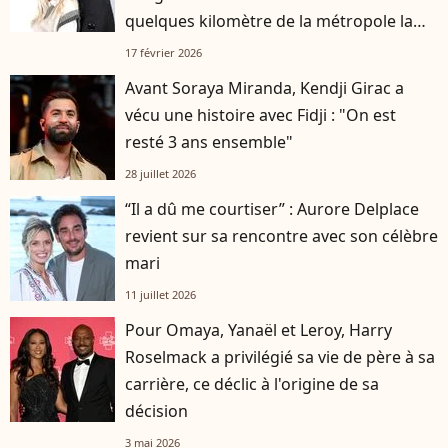
quelques kilomètre de la métropole la
plus attractive de France
17 février 2026
Avant Soraya Miranda, Kendji Girac a
vécu une histoire avec Fidji : "On est
resté 3 ans ensemble"
28 juillet 2026
“Il a dû me courtiser” : Aurore Delplace
revient sur sa rencontre avec son célèbre
mari
11 juillet 2026
Pour Omaya, Yanaël et Leroy, Harry
Roselmack a privilégié sa vie de père à sa
carrière, ce déclic à l'origine de sa
décision
3 mai 2026