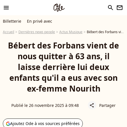
menu
search
newsletter
Billetterie
En privé avec
Accueil
Dernières news people
Actus Musique
Bébert des Forbans vient de nous quitter à 63 ans, il laisse derrière lui deux enfants qu'il a eus avec son ex-femme Nourith
Bébert des Forbans vient de
nous quitter à 63 ans, il
laisse derrière lui deux
enfants qu'il a eus avec son
ex-femme Nourith
Publié le 26 novembre 2025 à 09:48
Partager
share
Ajoutez Ode à vos sources préférées