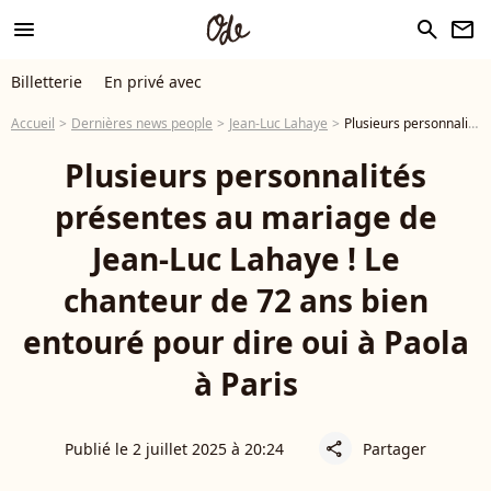
menu
search
newsletter
Billetterie
En privé avec
Accueil
Dernières news people
Jean-Luc Lahaye
Plusieurs personnalités présentes au mariage de Jean-Luc Lahaye ! Le chanteur de 72 ans bien entouré pour dire oui à Paola à Paris
Plusieurs personnalités
présentes au mariage de
Jean-Luc Lahaye ! Le
chanteur de 72 ans bien
entouré pour dire oui à Paola
à Paris
Publié le 2 juillet 2025 à 20:24
Partager
share