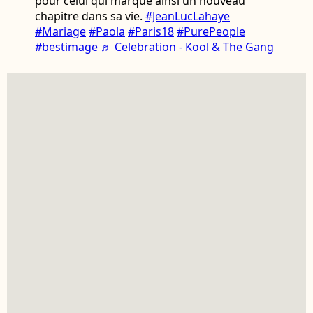
pour celui qui marque ainsi un nouveau
chapitre dans sa vie.
#JeanLucLahaye
#Mariage
#Paola
#Paris18
#PurePeople
#bestimage
♬ Celebration - Kool & The Gang