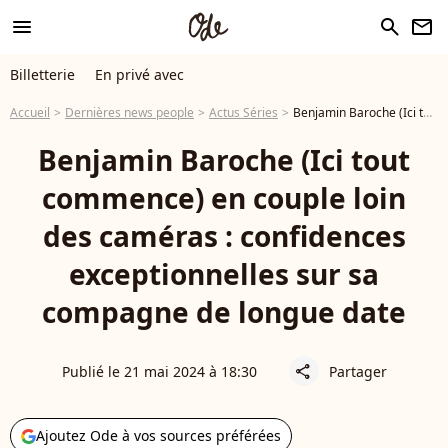
menu
search
newsletter
Billetterie
En privé avec
Accueil
Dernières news people
Actus Séries
Benjamin Baroche (Ici tout commence) en couple loin des caméras : confidences exceptionnelles sur sa compagne de longue date
Benjamin Baroche (Ici tout
commence) en couple loin
des caméras : confidences
exceptionnelles sur sa
compagne de longue date
Publié le 21 mai 2024 à 18:30
Partager
share
Ajoutez Ode à vos sources préférées