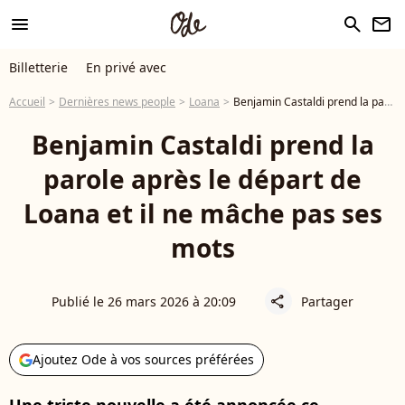
menu
search
newsletter
Billetterie
En privé avec
Accueil
Dernières news people
Loana
Benjamin Castaldi prend la parole après le départ de Loana et il ne mâche pas ses mots
Benjamin Castaldi prend la
parole après le départ de
Loana et il ne mâche pas ses
mots
Publié le 26 mars 2026 à 20:09
Partager
share
Ajoutez Ode à vos sources préférées