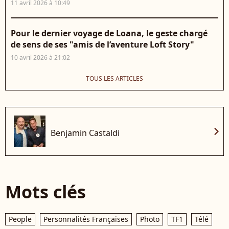
11 avril 2026 à 10:49
Pour le dernier voyage de Loana, le geste chargé
de sens de ses "amis de l’aventure Loft Story"
10 avril 2026 à 21:02
TOUS LES ARTICLES
chevron_right
Benjamin Castaldi
Mots clés
People
Personnalités Françaises
Photo
TF1
Télé