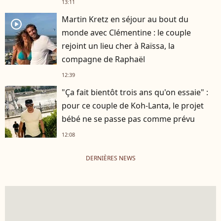
13:11
Martin Kretz en séjour au bout du
player2
monde avec Clémentine : le couple
rejoint un lieu cher à Raïssa, la
compagne de Raphaël
12:39
"Ça fait bientôt trois ans qu'on essaie" :
pour ce couple de Koh-Lanta, le projet
bébé ne se passe pas comme prévu
12:08
DERNIÈRES NEWS