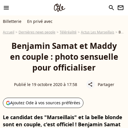
menu
search
newsletter
Billetterie
En privé avec
Accueil
Dernières news people
Téléréalité
Actus Les Marseillais
Benjamin Samat et Maddy en couple : photo sensuelle pour officialiser
Benjamin Samat et Maddy
en couple : photo sensuelle
pour officialiser
Publié le 19 octobre 2020 à 17:58
Partager
share
Ajoutez Ode à vos sources préférées
Le candidat des "Marseillais" et la belle blonde
sont en couple, c'est officiel ! Benjamin Samat