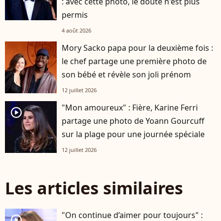
: avec cette photo, le doute n'est plus
permis
4 août 2026
Mory Sacko papa pour la deuxième fois :
le chef partage une première photo de
son bébé et révèle son joli prénom
12 juillet 2026
"Mon amoureux" : Fière, Karine Ferri
player2
partage une photo de Yoann Gourcuff
sur la plage pour une journée spéciale
12 juillet 2026
Les articles similaires
"On continue d’aimer pour toujours" :
player2