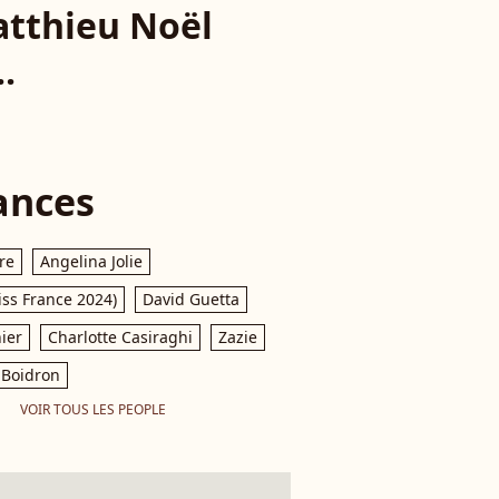
atthieu Noël
.
ances
re
Angelina Jolie
iss France 2024)
David Guetta
ier
Charlotte Casiraghi
Zazie
Boidron
VOIR TOUS LES PEOPLE