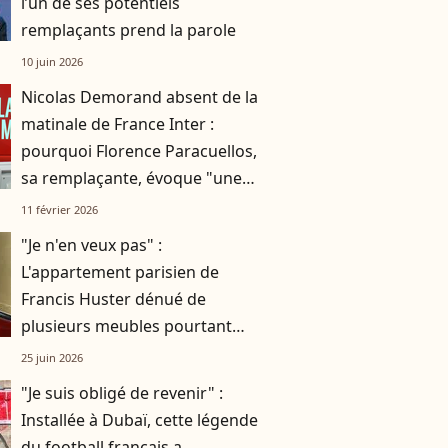
l’un de ses potentiels
remplaçants prend la parole
10 juin 2026
Nicolas Demorand absent de la
matinale de France Inter :
pourquoi Florence Paracuellos,
sa remplaçante, évoque "une
ambiance particulière" ?
11 février 2026
"Je n'en veux pas" :
L'appartement parisien de
Francis Huster dénué de
plusieurs meubles pourtant
indispensables
25 juin 2026
"Je suis obligé de revenir" :
Installée à Dubaï, cette légende
du football français a