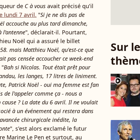
iqueur de
C à vous
avait précisé qu'il
lundi 7 avril.
"
Si je ne dis pas de
ël accouche au plus tard dimanche,
 l’antenne
", déclarait-il. Pourtant,
hieu Noël qui a assuré le billet
Sur 
h58. mais Matthieu Noël, qu'est-ce que
thèm
tait pas censée accoucher ce week-end
 "
Bah si Nicolas. Tout était prêt pour
landau, les langes, 17 litres de liniment.
player2
nute, Patrick Noël - oui ma femme est fan
és de l'appeler comme ça - nous a
n cause ? La date du 6 avril. Il ne voulait
socié à un événement qui restera dans
 avancée chirurgicale inédite, la
onte
", s'est alors exclamé le futur
aire Marine Le Pen et surtout, au