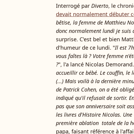
Interrogé par
Diverto
, le chron
devait normalement débuter ce 
bêtise, la femme de Matthieu No
donc normalement lundi je suis à
surprise. C'est bel et bien Matt
d'humeur de ce lundi. "
Il est 7
vous faîtes là ? Votre femme n'é
?
", l'a lancé Nicolas Demorand.
accueillir ce bébé. Le couffin, le 
(...) Mais voilà à la dernière mi
de Patrick Cohen, on a été oblig
indiqué qu'il refusait de sortir. E
pas que son anniversaire soit as
les livres d'Histoire Nicolas. Une
première ablation totale de la h
papa, faisant référence à l'aff