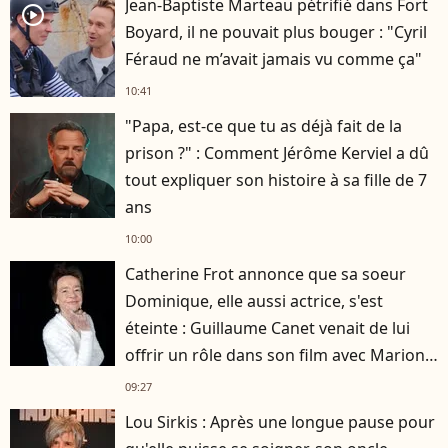
Jean-Baptiste Marteau pétrifié dans Fort
player2
Boyard, il ne pouvait plus bouger : "Cyril
Féraud ne m’avait jamais vu comme ça"
10:41
"Papa, est-ce que tu as déjà fait de la
prison ?" : Comment Jérôme Kerviel a dû
tout expliquer son histoire à sa fille de 7
ans
10:00
Catherine Frot annonce que sa soeur
Dominique, elle aussi actrice, s'est
éteinte : Guillaume Canet venait de lui
offrir un rôle dans son film avec Marion
Cotillard
09:27
Lou Sirkis : Après une longue pause pour