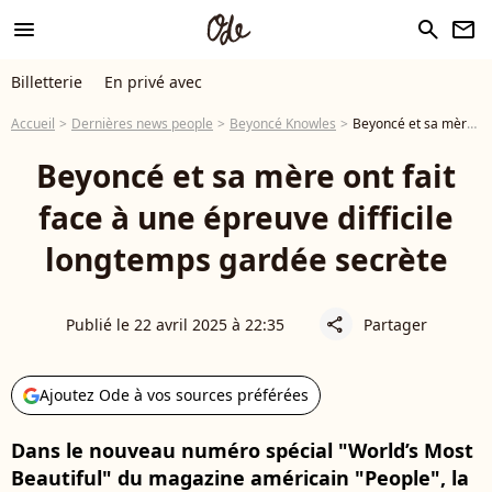
menu
search
newsletter
Billetterie
En privé avec
Accueil
Dernières news people
Beyoncé Knowles
Beyoncé et sa mère ont fait face à une épreuve difficile longtemps gardée secrète
Beyoncé et sa mère ont fait
face à une épreuve difficile
longtemps gardée secrète
Publié le 22 avril 2025 à 22:35
Partager
share
Ajoutez Ode à vos sources préférées
Dans le nouveau numéro spécial "World’s Most
Beautiful" du magazine américain "People", la