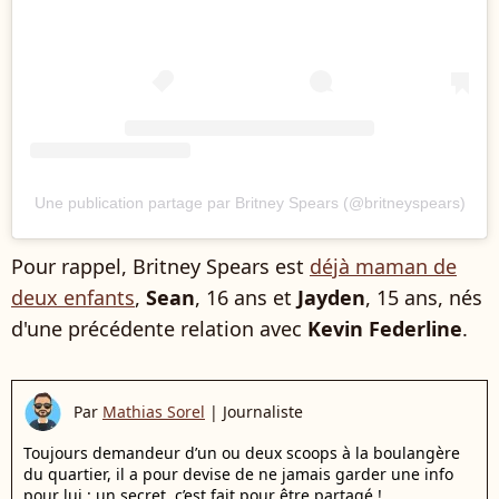
Une publication partage par Britney Spears (@britneyspears)
Pour rappel, Britney Spears est
déjà maman de
deux enfants
,
Sean
, 16 ans et
Jayden
, 15 ans, nés
d'une précédente relation avec
Kevin Federline
.
Par
Mathias Sorel
|
Journaliste
Toujours demandeur d’un ou deux scoops à la boulangère
du quartier, il a pour devise de ne jamais garder une info
pour lui : un secret, c’est fait pour être partagé !