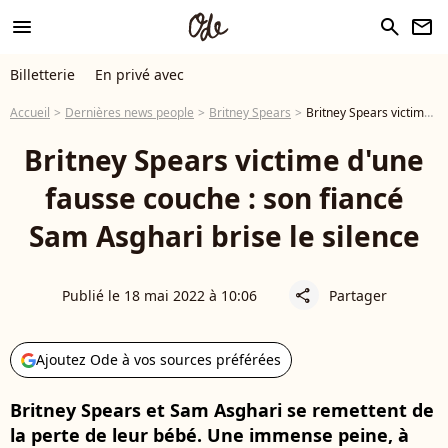
menu
search
newsletter
Billetterie
En privé avec
Accueil
Dernières news people
Britney Spears
Britney Spears victime d'une fausse couche : son fiancé Sam Asghari brise le silence
Britney Spears victime d'une
fausse couche : son fiancé
Sam Asghari brise le silence
Publié le 18 mai 2022 à 10:06
Partager
share
Ajoutez Ode à vos sources préférées
Britney Spears et Sam Asghari se remettent de
la perte de leur bébé. Une immense peine, à