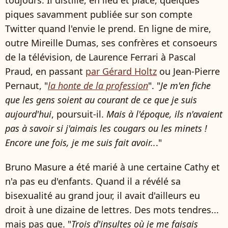
toujours. Il distille, en lieu et place, quelques
piques savamment publiée sur son compte
Twitter quand l'envie le prend. En ligne de mire,
outre Mireille Dumas, ses confrères et consoeurs
de la télévision, de Laurence Ferrari à Pascal
Praud, en passant
par Gérard Holtz
ou Jean-Pierre
Pernaut, "
la honte de la profession
". "
Je m'en fiche
que les gens soient au courant de ce que je suis
aujourd'hui
, poursuit-il.
Mais à l'époque, ils n'avaient
pas à savoir si j'aimais les cougars ou les minets !
Encore une fois, je me suis fait avoir..
."
Bruno Masure a été marié à une certaine Cathy et
n'a pas eu d'enfants. Quand il a révélé sa
bisexualité au grand jour, il avait d'ailleurs eu
droit à une dizaine de lettres. Des mots tendres...
mais pas que. "
Trois d'insultes où je me faisais