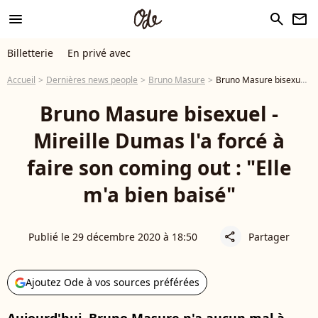
menu
search
newsletter
Billetterie
En privé avec
Accueil
Dernières news people
Bruno Masure
Bruno Masure bisexuel - Mireille Dumas l'a forcé à faire son coming out : "Elle m'a bien baisé"
Bruno Masure bisexuel -
Mireille Dumas l'a forcé à
faire son coming out : "Elle
m'a bien baisé"
Publié le 29 décembre 2020 à 18:50
Partager
share
Ajoutez Ode à vos sources préférées