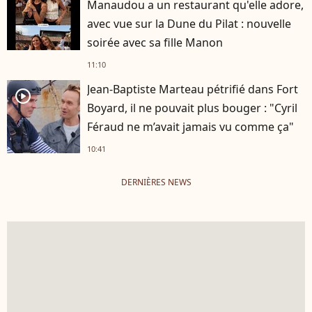
Manaudou a un restaurant qu'elle adore,
avec vue sur la Dune du Pilat : nouvelle
soirée avec sa fille Manon
11:10
Jean-Baptiste Marteau pétrifié dans Fort
player2
Boyard, il ne pouvait plus bouger : "Cyril
Féraud ne m’avait jamais vu comme ça"
10:41
DERNIÈRES NEWS