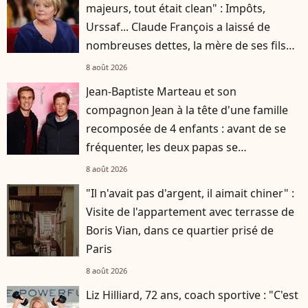
majeurs, tout était clean" : Impôts,
Urssaf... Claude François a laissé de
nombreuses dettes, la mère de ses fils
s'est occupée de tout
8 août 2026
Jean-Baptiste Marteau et son
compagnon Jean à la tête d'une famille
recomposée de 4 enfants : avant de se
fréquenter, les deux papas se
connaissaient depuis des années
8 août 2026
"Il n'avait pas d'argent, il aimait chiner" :
Visite de l'appartement avec terrasse de
Boris Vian, dans ce quartier prisé de
Paris
8 août 2026
Liz Hilliard, 72 ans, coach sportive : "C'est