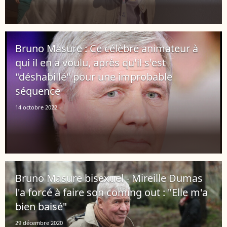
Bruno Masure : Ce célèbre animateur à
qui il en a voulu, après qu'il s'est
"déshabillé" pour une improbable
séquence
14 octobre 2022
Bruno Masure bisexuel - Mireille Dumas
l'a forcé à faire son coming out : "Elle m'a
bien baisé"
29 décembre 2020