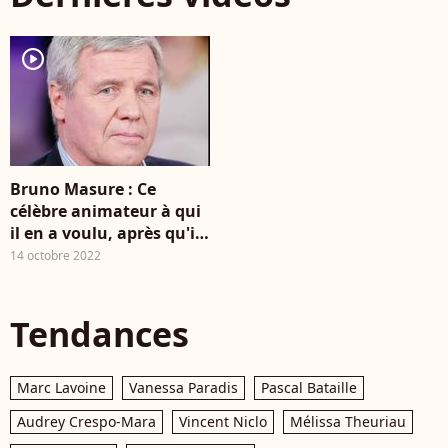
Mitterrand, ministre
Mic
français de la Culture,
l'e
au siège du ministère
l'é
player2
de la Culture, à Paris,
Dim
France, le 28
Dru
novembre 2011. Photo
par Denis
Guignebourg/ABACAPRESS.COM
Bruno Masure : Ce
célèbre animateur à qui
il en a voulu, après qu'il
se soit "déshabillé" pour
14 octobre 2022
une improbable
séquence
Tendances
Marc Lavoine
Vanessa Paradis
Pascal Bataille
Audrey Crespo-Mara
Vincent Niclo
Mélissa Theuriau