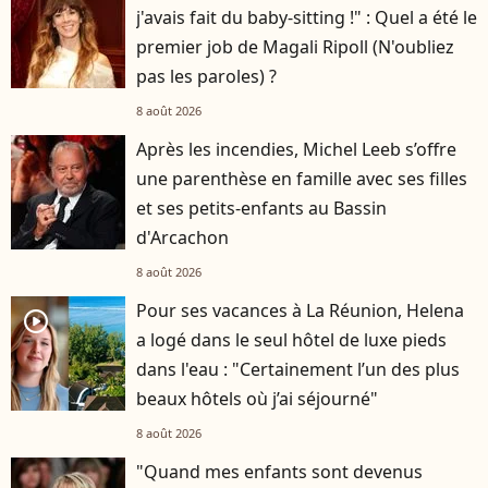
j'avais fait du baby-sitting !" : Quel a été le
premier job de Magali Ripoll (N'oubliez
pas les paroles) ?
8 août 2026
Après les incendies, Michel Leeb s’offre
une parenthèse en famille avec ses filles
et ses petits-enfants au Bassin
d'Arcachon
8 août 2026
Pour ses vacances à La Réunion, Helena
player2
a logé dans le seul hôtel de luxe pieds
dans l'eau : "Certainement l’un des plus
beaux hôtels où j’ai séjourné"
8 août 2026
"Quand mes enfants sont devenus