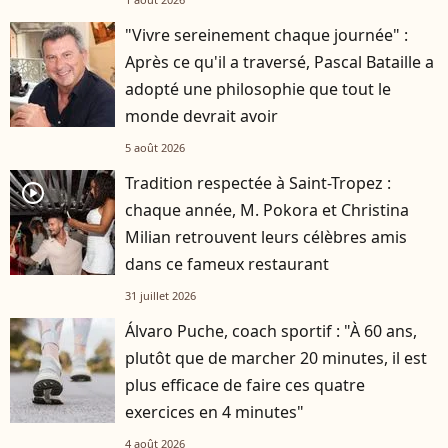
"Vivre sereinement chaque journée" :
Après ce qu'il a traversé, Pascal Bataille a
adopté une philosophie que tout le
monde devrait avoir
5 août 2026
Tradition respectée à Saint-Tropez :
player2
chaque année, M. Pokora et Christina
Milian retrouvent leurs célèbres amis
dans ce fameux restaurant
31 juillet 2026
Álvaro Puche, coach sportif : "À 60 ans,
plutôt que de marcher 20 minutes, il est
plus efficace de faire ces quatre
exercices en 4 minutes"
4 août 2026