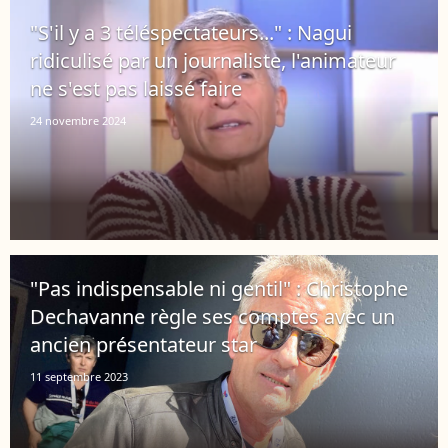
"S'il y a 3 téléspectateurs..." : Nagui
ridiculisé par un journaliste, l'animateur
ne s'est pas laissé faire
24 novembre 2024
"Pas indispensable ni gentil" : Christophe
Dechavanne règle ses comptes avec un
ancien présentateur star
11 septembre 2023