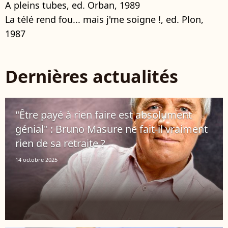
A pleins tubes, ed. Orban, 1989
La télé rend fou... mais j'me soigne !, ed. Plon,
1987
Dernières actualités
"Être payé à rien faire est absolument
génial" : Bruno Masure ne fait-il vraiment
rien de sa retraite ?
14 octobre 2025