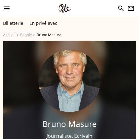
menu
search
newsletter
Billetterie
En privé avec
Accueil
People
Bruno Masure
Bruno Masure
Journaliste, Ecrivain