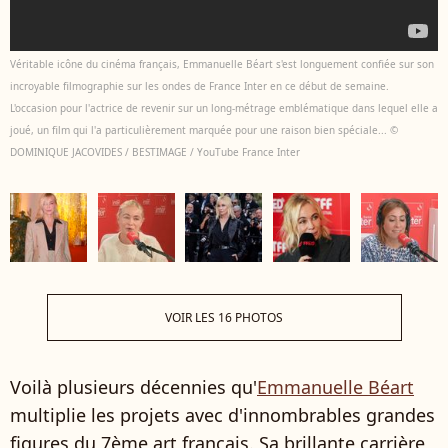
Véritable icône du cinéma français, Emmanuelle Béart s'est longuement confiée sur son
incroyable filmographie sur les ondes de France Inter en ce début de semaine.
L'occasion pour l'actrice de revenir sur un long-métrage emblématique dans lequel elle a
joué, un film qui l'a particulièrement marquée pour une raison bien spéciale... ©
DOMINIQUE JACOVIDES / BESTIMAGE / YouTube France Inter
VOIR LES 16 PHOTOS
Voilà plusieurs décennies qu'
Emmanuelle Béart
multiplie les projets avec d'innombrables grandes
figures du 7ème art français. Sa brillante carrière,