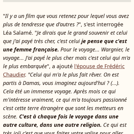
"
Il y a un film que vous retenez pour lequel vous avez
plus de tendresse que d'autres ?
", s'est interrogée
Léa Salamé. "
Je dirais que le grand souvenir et celui
que j'ai payé très cher, c'est celui
je pense que c'est
une femme française.
Pour le voyage... Wargnier, le
voyage... J'ai payé le plus cher mais c'est celui qui m'a
le plus embarquée
", a ajouté
l'épouse de Frédéric
Chaudier
.
"Celui qui m'a le plus fait rêver. On est
partis à Damas, vous imaginez aujourd'hui ? (...).
Cela été un immense voyage. Après mois ce qui
m'intéresse vraiment, ce qui m'a toujours passionné
c'est cette terre étrangère que sont les metteurs en
scène.
C'est à chaque fois le voyage dans une
autre culture, dans une autre religion.
Ce qui est
très joli c'est que vous faites votre valise pour aller