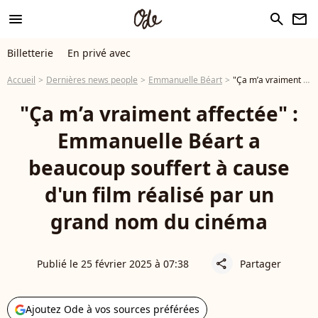
menu
search
newsletter
Billetterie
En privé avec
Accueil
Dernières news people
Emmanuelle Béart
"Ça m’a vraiment affectée" : Emmanuelle Béart a beaucoup souffert à cause d'un film réalisé par un grand nom du cinéma
"Ça m’a vraiment affectée" :
Emmanuelle Béart a
beaucoup souffert à cause
d'un film réalisé par un
grand nom du cinéma
Publié le 25 février 2025 à 07:38
Partager
share
Ajoutez Ode à vos sources préférées