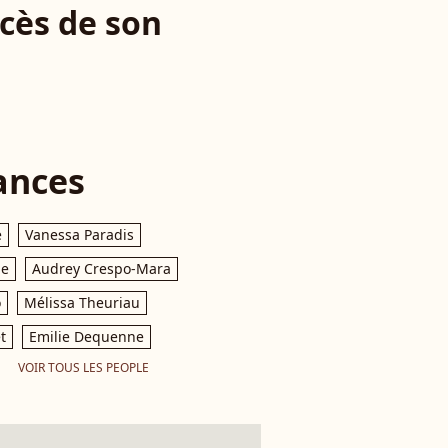
écès de son
ances
e
Vanessa Paradis
le
Audrey Crespo-Mara
o
Mélissa Theuriau
t
Emilie Dequenne
VOIR TOUS LES PEOPLE