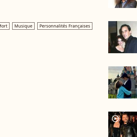
ort
Musique
Personnalités Françaises
player2