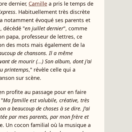
bre dernier,
Camille
a pris le temps de
Express
. Habituellement très discrète
se a notamment évoqué ses parents et
, décédé "
en juillet dernier
", comme
son papa, professeur de lettres, ce
sion des mots mais également de la
eaucoup de chansons. Il a même
vant de mourir (...) Son album, dont j'ai
 au printemp
s," révèle celle qui a
hanson sur scène.
en profite au passage pour en faire
 "
Ma famille est volubile, créative, très
on a beaucoup de choses à se dire. J'ai
outée par mes parents, par mon frère et
se. Un cocon familial où la musique a