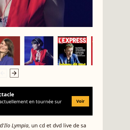
rrow_left
arrow_right
ctacle
 actuellement en tournée sur
Voir
d'
Ilo Lympia
, un cd et dvd live de sa