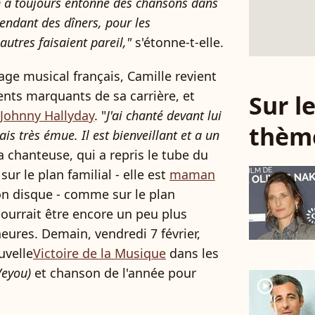
 a toujours entonné des chansons dans
pendant des dîners, pour les
 autres faisaient pareil,"
s'étonne-t-elle.
ge musical français, Camille revient
ts marquants de sa carrière, et
Sur 
Johnny Hallyday
. "
J'ai chanté devant lui
thèm
ais très émue. Il est bienveillant et a un
a chanteuse, qui a repris le tube du
sur le plan familial - elle est
maman
son disque - comme sur le plan
pourrait être encore un peu plus
ures. Demain, vendredi 7 février,
uvelle
Victoire de la Musique
dans les
Veyou)
et chanson de l'année pour
player2