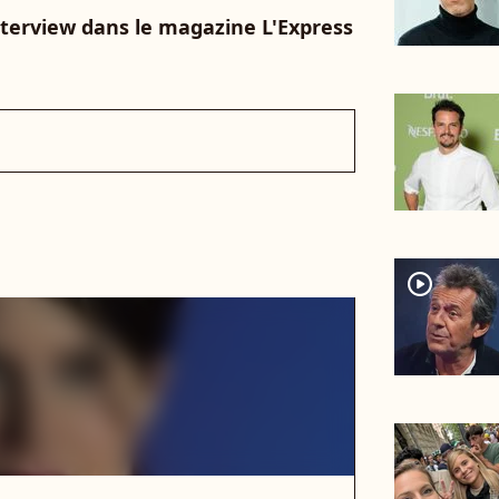
interview dans le magazine L'Express
player2