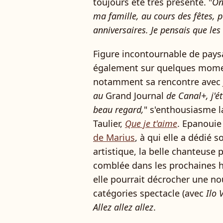
toujours été très présente. "
On
ma famille, au cours des fêtes, 
anniversaires. Je pensais que les
Figure incontournable de paysa
également sur quelques momen
notamment sa rencontre avec
au
Grand Journal
de Canal+, j'ét
beau regard,
" s'enthousiasme l
Taulier,
Que je t'aime
. Epanouie 
de Marius
, à qui elle a dédié 
artistique, la belle chanteuse 
comblée dans les prochaines he
elle pourrait décrocher une no
catégories spectacle (avec
Ilo 
Allez allez allez
.