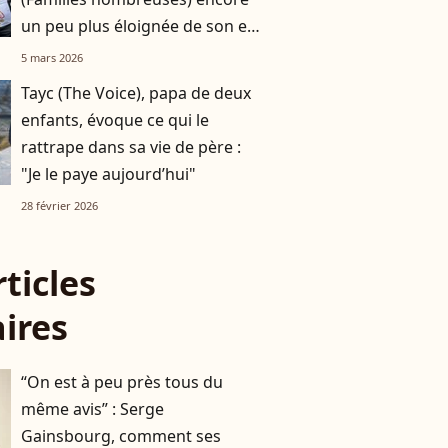
un peu plus éloignée de son ex-
mari Nicolas, père de ses six
5 mars 2026
enfants
Tayc (The Voice), papa de deux
enfants, évoque ce qui le
rattrape dans sa vie de père :
"Je le paye aujourd’hui"
28 février 2026
rticles
aires
“On est à peu près tous du
même avis” : Serge
Gainsbourg, comment ses