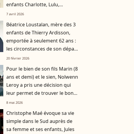
enfants Charlotte, Lulu,
Natacha et Paul gèrent-ils son
7 avril 2026
héritage ?
Béatrice Loustalan, mère des 3
enfants de Thierry Ardisson,
emportée à seulement 62 ans :
les circonstances de son départ
connues
20 février 2026
Pour le bien de son fils Marin (8
ans et demi) et le sien, Nolwenn
Leroy a pris une décision qui
leur permet de trouver le bon
équilibre
8 mai 2026
Christophe Maé évoque sa vie
simple dans le Sud auprès de
sa femme et ses enfants, Jules