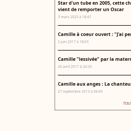
Star d'un tube en 2005, cette c
vient de remporter un Oscar
3 mars 2025 à 18:47
Camille à coeur ouvert : "J'ai 
2 juin 2017 à 18:03
Camille "lessivée" par la mater
20 avril 2017 à 20:35
Camille aux anges : La chanteu
27 septembre 2013 à 09:43
TOUS