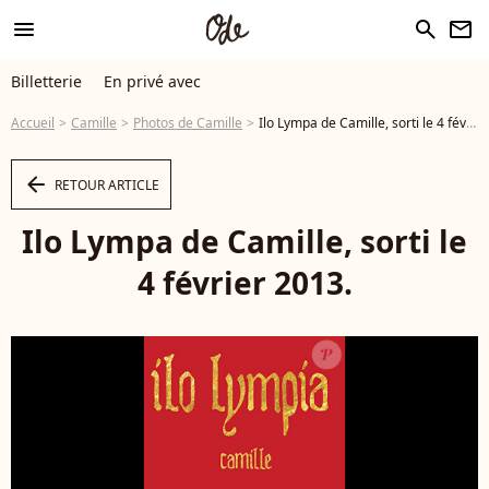
menu
search
newsletter
Billetterie
En privé avec
Accueil
Camille
Photos de Camille
Ilo Lympa de Camille, sorti le 4 février 2013. - Photo
arrow_left
RETOUR ARTICLE
Ilo Lympa de Camille, sorti le
4 février 2013.