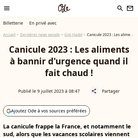
menu
search
newsletter
Billetterie
En privé avec
Accueil
Dernières news people
Gigi Hadid
Canicule 2023 : Les aliments à bannir d'urgence quand il fait chaud !
Canicule 2023 : Les aliments
à bannir d'urgence quand il
fait chaud !
Publié le 9 juillet 2023 à 08:47
Partager
share
Ajoutez Ode à vos sources préférées
La canicule frappe la France, et notamment le
sud, alors que les vacances scolaires viennent