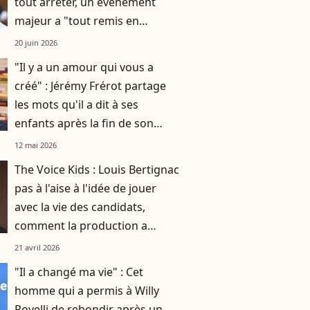
tout arrêter, un événement
majeur a "tout remis en
question"
20 juin 2026
"Il y a un amour qui vous a
créé" : Jérémy Frérot partage
les mots qu'il a dit à ses
enfants après la fin de son
histoire avec leur mère Laure
12 mai 2026
Manaudou
The Voice Kids : Louis Bertignac
pas à l'aise à l'idée de jouer
avec la vie des candidats,
comment la production a
réussi à le faire rempiler
21 avril 2026
malgré tout ?
"Il a changé ma vie" : Cet
homme qui a permis à Willy
Rovelli de rebondir après un