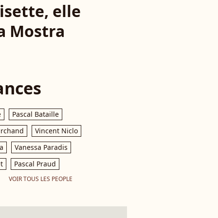
sette, elle
La Mostra
ances
e
Pascal Bataille
archand
Vincent Niclo
a
Vanessa Paradis
t
Pascal Praud
VOIR TOUS LES PEOPLE