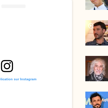
player2
blication sur Instagram