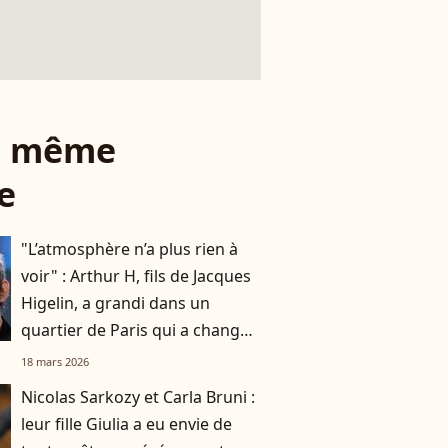
le même
e
"L’atmosphère n’a plus rien à
voir" : Arthur H, fils de Jacques
Higelin, a grandi dans un
quartier de Paris qui a changé
du tout au tout
18 mars 2026
Nicolas Sarkozy et Carla Bruni :
leur fille Giulia a eu envie de