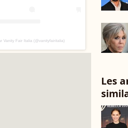
Vanity Fair Italia (@vanityfairitalia)
Les a
simil