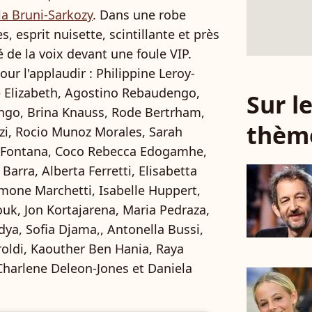
la Bruni-Sarkozy
. Dans une robe
s, esprit nuisette, scintillante et près
 de la voix devant une foule VIP.
r l'applaudir : Philippine Leroy-
e Elizabeth, Agostino Rebaudengo,
Sur 
ngo, Brina Knauss, Rode Bertrham,
thèm
ezi, Rocio Munoz Morales, Sarah
a Fontana, Coco Rebecca Edogamhe,
arra, Alberta Ferretti, Elisabetta
one Marchetti, Isabelle Huppert,
ouk, Jon Kortajarena, Maria Pedraza,
dya, Sofia Djama,, Antonella Bussi,
iroldi, Kaouther Ben Hania, Raya
harlene Deleon-Jones et Daniela