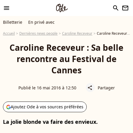
menu
search
newsletter
Billetterie
En privé avec
Accueil
Dernières news people
Caroline Receveur
Caroline Receveur : Sa belle rencontre au Festival de Cannes
Caroline Receveur : Sa belle
rencontre au Festival de
Cannes
Publié le 16 mai 2016 à 12:50
Partager
share
Ajoutez Ode à vos sources préférées
La jolie blonde va faire des envieux.