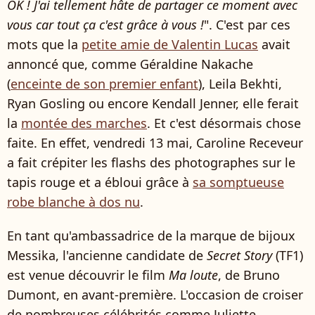
OK ! J'ai tellement hâte de partager ce moment avec
vous car tout ça c'est grâce à vous !
". C'est par ces
mots que la
petite amie de Valentin Lucas
avait
annoncé que, comme Géraldine Nakache
(
enceinte de son premier enfant
), Leila Bekhti,
Ryan Gosling ou encore Kendall Jenner, elle ferait
la
montée des marches
. Et c'est désormais chose
faite. En effet, vendredi 13 mai, Caroline Receveur
a fait crépiter les flashs des photographes sur le
tapis rouge et a ébloui grâce à
sa somptueuse
robe blanche à dos nu
.
En tant qu'ambassadrice de la marque de bijoux
Messika, l'ancienne candidate de
Secret Story
(TF1)
est venue découvrir le film
Ma loute
, de Bruno
Dumont, en avant-première. L'occasion de croiser
de nombreuses célébrités comme Juliette