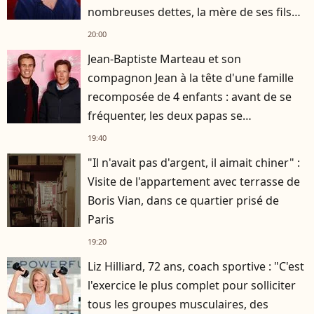
nombreuses dettes, la mère de ses fils
s'est occupée de tout
20:00
Jean-Baptiste Marteau et son
compagnon Jean à la tête d'une famille
recomposée de 4 enfants : avant de se
fréquenter, les deux papas se
connaissaient depuis des années
19:40
"Il n'avait pas d'argent, il aimait chiner" :
Visite de l'appartement avec terrasse de
Boris Vian, dans ce quartier prisé de
Paris
19:20
Liz Hilliard, 72 ans, coach sportive : "C'est
l'exercice le plus complet pour solliciter
tous les groupes musculaires, des