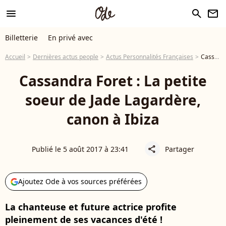
menu
search
newsletter
Billetterie
En privé avec
Accueil
Dernières actus people
Actus Personnalités Françaises
Cassandra Foret : La petite soeur de Jade Lagardère, canon à Ibiza
Cassandra Foret : La petite
soeur de Jade Lagardère,
canon à Ibiza
Publié le 5 août 2017 à 23:41
Partager
share
Ajoutez Ode à vos sources préférées
La chanteuse et future actrice profite
pleinement de ses vacances d'été !