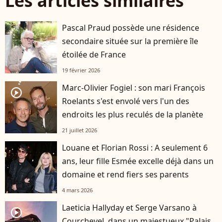
Les articles similaires
Pascal Praud possède une résidence
secondaire située sur la première île
étoilée de France
19 février 2026
Marc-Olivier Fogiel : son mari François
player2
Roelants s'est envolé vers l'un des
endroits les plus reculés de la planète
21 juillet 2026
Louane et Florian Rossi : A seulement 6
ans, leur fille Esmée excelle déjà dans un
domaine et rend fiers ses parents
4 mars 2026
Laeticia Hallyday et Serge Varsano à
player2
Courchevel, dans un majestueux "Palais