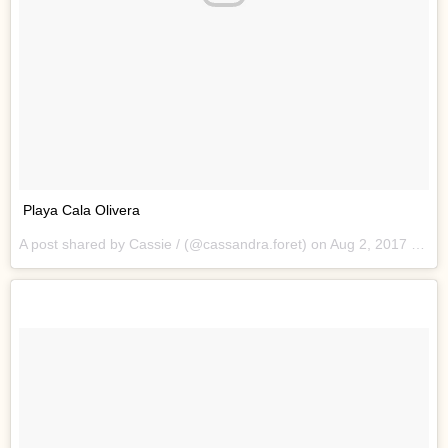
Playa Cala Olivera
A post shared by Cassie / (@cassandra.foret) on
Aug 2, 2017 at 10:49am PDT