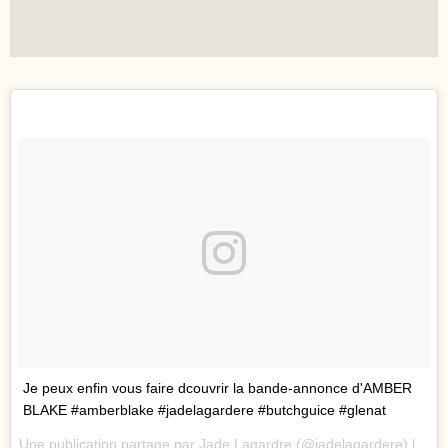
Je peux enfin vous faire dcouvrir la bande-annonce d'AMBER
BLAKE #amberblake #jadelagardere #butchguice #glenat
Une publication partage par Jade Lagardre (@jadelagardere) le
18