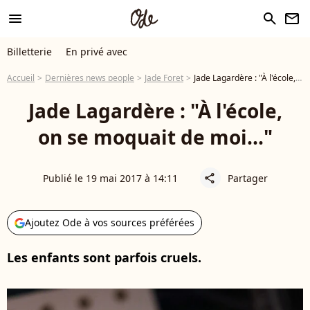
menu
search
newsletter
Billetterie
En privé avec
Accueil
Dernières news people
Jade Foret
Jade Lagardère : "À l'école, on se moquait de moi..."
Jade Lagardère : "À l'école,
on se moquait de moi..."
Publié le 19 mai 2017 à 14:11
Partager
share
Ajoutez Ode à vos sources préférées
Les enfants sont parfois cruels.