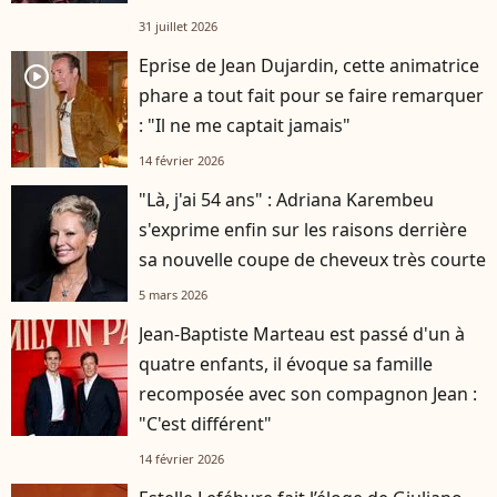
31 juillet 2026
Eprise de Jean Dujardin, cette animatrice
player2
phare a tout fait pour se faire remarquer
: "Il ne me captait jamais"
14 février 2026
"Là, j'ai 54 ans" : Adriana Karembeu
s'exprime enfin sur les raisons derrière
sa nouvelle coupe de cheveux très courte
5 mars 2026
Jean-Baptiste Marteau est passé d'un à
quatre enfants, il évoque sa famille
recomposée avec son compagnon Jean :
"C'est différent"
14 février 2026