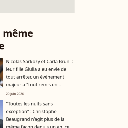
le même
e
Nicolas Sarkozy et Carla Bruni :
leur fille Giulia a eu envie de
tout arrêter, un événement
majeur a "tout remis en
question"
20 juin 2026
"Toutes les nuits sans
exception" : Christophe
Beaugrand n’agit plus de la
même façon depuis un an, cet