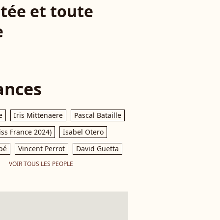
tée et toute
e
ances
e
Iris Mittenaere
Pascal Bataille
iss France 2024)
Isabel Otero
pé
Vincent Perrot
David Guetta
VOIR TOUS LES PEOPLE