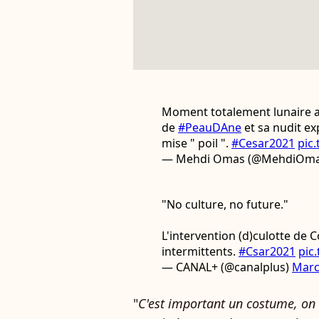
Moment totalement lunaire 
de
#PeauDAne
et sa nudit ex
mise " poil ".
#Cesar2021
pic
— Mehdi Omas (@MehdiOma
"No culture, no future."
L'intervention (d)culotte de 
intermittents.
#Csar2021
pic
— CANAL+ (@canalplus)
Marc
"
C'est important un costume, on 