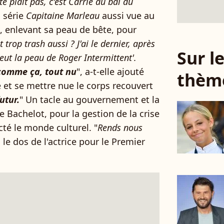
te plait pas, c'est Carrie au bal du
a série
Capitaine Marleau
aussi vue au
, enlevant sa peau de bête, pour
t trop trash aussi ? J'ai le dernier, après
Sur 
 veut la peau de Roger Intermittent'.
comme ça, tout nu
", a-t-elle ajouté
thèm
e et se mettre nue le corps recouvert
utur.
" Un tacle au gouvernement et la
e Bachelot, pour la gestion de la crise
té le monde culturel. "
Rends nous
 le dos de l'actrice pour le Premier