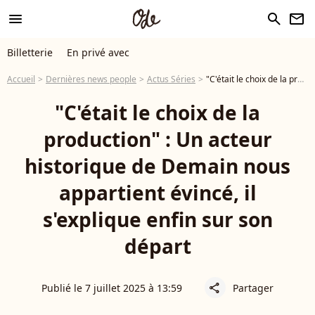
menu
search
newsletter
Billetterie
En privé avec
Accueil
Dernières news people
Actus Séries
"C'était le choix de la production" : Un acteur historique de Demain nous appartient évincé, il s'explique enfin sur son départ
"C'était le choix de la
production" : Un acteur
historique de Demain nous
appartient évincé, il
s'explique enfin sur son
départ
Publié le 7 juillet 2025 à 13:59
Partager
share