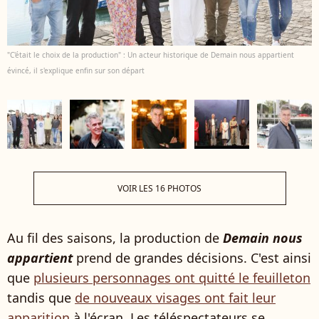
"C'était le choix de la production" : Un acteur historique de Demain nous appartient
évincé, il s'explique enfin sur son départ
VOIR LES 16 PHOTOS
Au fil des saisons, la production de
Demain nous
appartient
prend de grandes décisions. C'est ainsi
que
plusieurs personnages ont quitté le feuilleton
tandis que
de nouveaux visages ont fait leur
apparition
à l'écran. Les téléspectateurs se