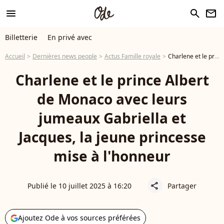
menu
search
newsletter
Billetterie
En privé avec
Accueil
Dernières news people
Actus Famille royale
Charlene et le prince Albert de Monaco avec leurs jumeaux Gabriella et Jacques, la jeune princesse mise à l'honneur
Charlene et le prince Albert
de Monaco avec leurs
jumeaux Gabriella et
Jacques, la jeune princesse
mise à l'honneur
Publié le 10 juillet 2025 à 16:20
Partager
share
Ajoutez Ode à vos sources préférées