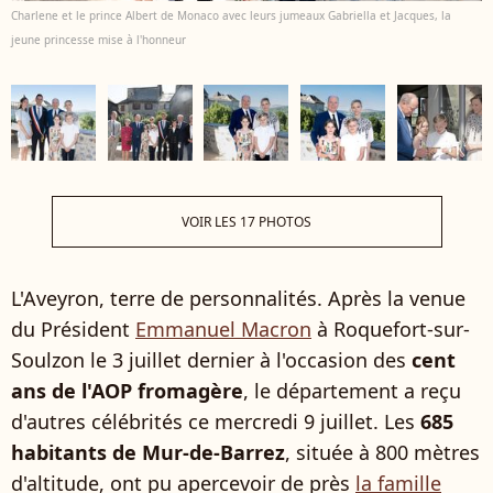
Charlene et le prince Albert de Monaco avec leurs jumeaux Gabriella et Jacques, la
jeune princesse mise à l'honneur
VOIR LES 17 PHOTOS
L'Aveyron, terre de personnalités. Après la venue
du Président
Emmanuel Macron
à Roquefort-sur-
Soulzon le 3 juillet dernier à l'occasion des
cent
ans de l'AOP fromagère
, le département a reçu
d'autres célébrités ce mercredi 9 juillet. Les
685
habitants de Mur-de-Barrez
, située à 800 mètres
d'altitude, ont pu apercevoir de près
la famille