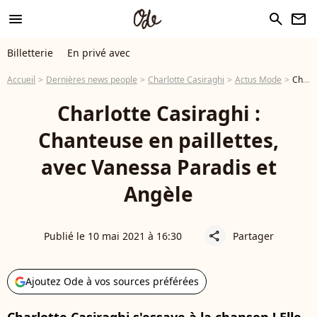
menu
search
newsletter
Billetterie
En privé avec
Accueil
Dernières news people
Charlotte Casiraghi
Actus Mode
Charlotte Casiraghi : Chanteuse en paillettes, avec Vanessa Paradis et Angèle
Charlotte Casiraghi :
Chanteuse en paillettes,
avec Vanessa Paradis et
Angèle
Publié le 10 mai 2021 à 16:30
Partager
share
Ajoutez Ode à vos sources préférées