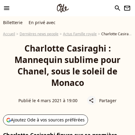
menu
search
newsletter
Billetterie
En privé avec
Accueil
Dernières news people
Actus Famille royale
Charlotte Casiraghi : Mannequin sublime pour Chanel, sous le soleil de Monaco
Charlotte Casiraghi :
Mannequin sublime pour
Chanel, sous le soleil de
Monaco
Publié le 4 mars 2021 à 19:00
Partager
share
Ajoutez Ode à vos sources préférées