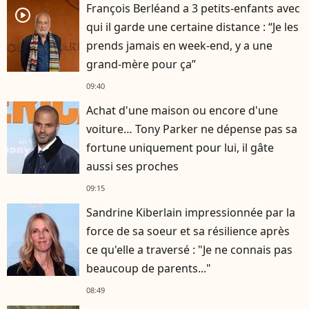
François Berléand a 3 petits-enfants avec
player2
qui il garde une certaine distance : “Je les
prends jamais en week-end, y a une
grand-mère pour ça”
09:40
Achat d'une maison ou encore d'une
voiture… Tony Parker ne dépense pas sa
fortune uniquement pour lui, il gâte
aussi ses proches
09:15
Sandrine Kiberlain impressionnée par la
force de sa soeur et sa résilience après
ce qu'elle a traversé : "Je ne connais pas
beaucoup de parents..."
08:49