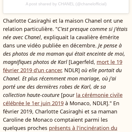
A post shared by CHANEL (@chanelofficial)
Charlotte Casiraghi et la maison Chanel ont une
relation particulière. "
C'est presque comme si j'étais
née avec Chanel
, expliquait la cavalière émérite
dans une vidéo publiée en décembre.
Je pense à
des photos de ma maman qui était enceinte de moi,
magnifiques photos de Karl
[Lagerfeld,
mort le 19
février 2019 d'un cancer
, NDLR]
où elle portait du
Chanel. Et plus récemment mon mariage, où j'ai
porté une des dernières robes de Karl, de sa
collection haute-couture
[pour
la cérémonie civile
célébrée le 1er juin 2019
à Monaco, NDLR]." En
février 2019, Charlotte Casiraghi et sa maman
Caroline de Monaco comptaient parmi les
quelques proches
présents à l'incinération du