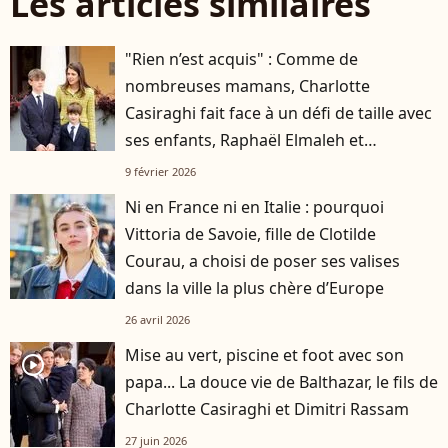
Les articles similaires
"Rien n’est acquis" : Comme de
nombreuses mamans, Charlotte
Casiraghi fait face à un défi de taille avec
ses enfants, Raphaël Elmaleh et
Balthazar Rassam
9 février 2026
Ni en France ni en Italie : pourquoi
Vittoria de Savoie, fille de Clotilde
Courau, a choisi de poser ses valises
dans la ville la plus chère d’Europe
26 avril 2026
Mise au vert, piscine et foot avec son
player2
papa... La douce vie de Balthazar, le fils de
Charlotte Casiraghi et Dimitri Rassam
27 juin 2026