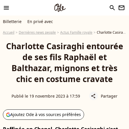
menu
search
newsletter
Billetterie
En privé avec
Accueil
Dernières news people
Actus Famille royale
Charlotte Casiraghi entourée de ses fils Raphaël et Balthazar, mignons et très chic en costume cravate
Charlotte Casiraghi entourée
de ses fils Raphaël et
Balthazar, mignons et très
chic en costume cravate
Publié le 19 novembre 2023 à 17:59
Partager
share
Ajoutez Ode à vos sources préférées