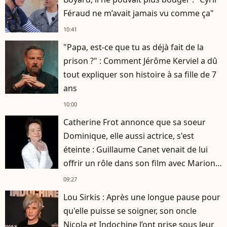
Féraud ne m’avait jamais vu comme ça"
10:41
"Papa, est-ce que tu as déjà fait de la
prison ?" : Comment Jérôme Kerviel a dû
tout expliquer son histoire à sa fille de 7
ans
10:00
Catherine Frot annonce que sa soeur
Dominique, elle aussi actrice, s'est
éteinte : Guillaume Canet venait de lui
offrir un rôle dans son film avec Marion
Cotillard
09:27
Lou Sirkis : Après une longue pause pour
qu'elle puisse se soigner, son oncle
Nicola et Indochine l’ont prise sous leur