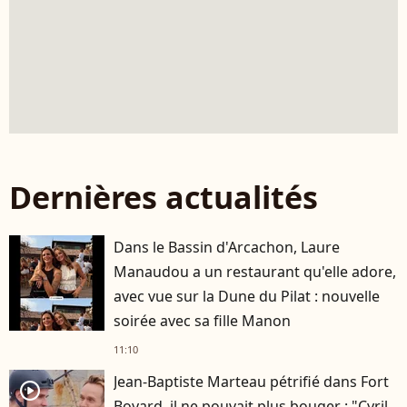
Dernières actualités
Dans le Bassin d'Arcachon, Laure
Manaudou a un restaurant qu'elle adore,
avec vue sur la Dune du Pilat : nouvelle
soirée avec sa fille Manon
11:10
Jean-Baptiste Marteau pétrifié dans Fort
player2
Boyard, il ne pouvait plus bouger : "Cyril