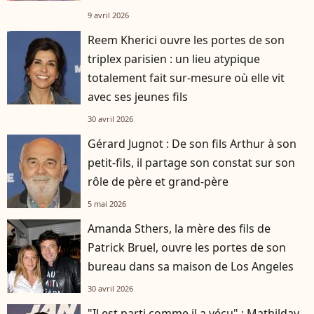
grand public
9 avril 2026
Reem Kherici ouvre les portes de son
triplex parisien : un lieu atypique
totalement fait sur-mesure où elle vit
avec ses jeunes fils
30 avril 2026
Gérard Jugnot : De son fils Arthur à son
petit-fils, il partage son constat sur son
rôle de père et grand-père
5 mai 2026
Amanda Sthers, la mère des fils de
Patrick Bruel, ouvre les portes de son
bureau dans sa maison de Los Angeles
30 avril 2026
"Il est parti comme il a vécu" : Mathilday