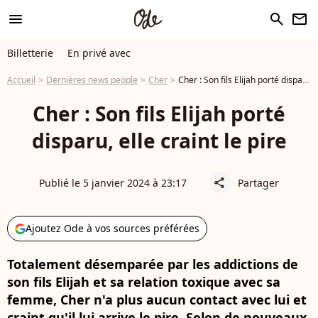
menu
search
newsletter
Billetterie
En privé avec
Accueil
Dernières news people
Cher
Cher : Son fils Elijah porté disparu, elle craint le pire
Cher : Son fils Elijah porté
disparu, elle craint le pire
Publié le 5 janvier 2024 à 23:17
Partager
share
Ajoutez Ode à vos sources préférées
Totalement désemparée par les addictions de
son fils Elijah et sa relation toxique avec sa
femme, Cher n'a plus aucun contact avec lui et
craint qu'il lui arrive le pire. Selon de nouveaux