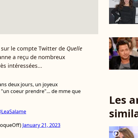
 sur le compte Twitter de
Quelle
anne a reçu de nombreux
s intéressées...
ans deux jours, un joyeux
, "un coeur prendre"... de mme que
Les a
simil
LeaSalame
poqueOff)
January 21, 2023
player2