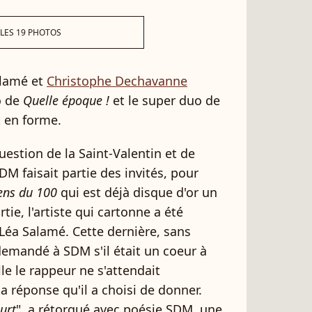
 LES 19 PHOTOS
alamé et
Christophe Dechavanne
o de
Quelle époque !
et le super duo de
t en forme.
question de la Saint-Valentin et de
DM faisait partie des invités, pour
ens du 100
qui est déjà disque d'or un
tie, l'artiste qui cartonne a été
 Léa Salamé. Cette dernière, sans
demandé à SDM s'il était un coeur à
le le rappeur ne s'attendait
a réponse qu'il a choisi de donner.
urt
", a rétorqué avec poésie SDM, une