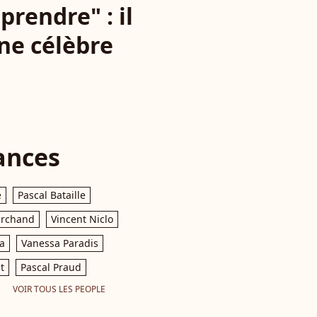
rendre" : il
une célèbre
ances
e
Pascal Bataille
archand
Vincent Niclo
a
Vanessa Paradis
t
Pascal Praud
VOIR TOUS LES PEOPLE