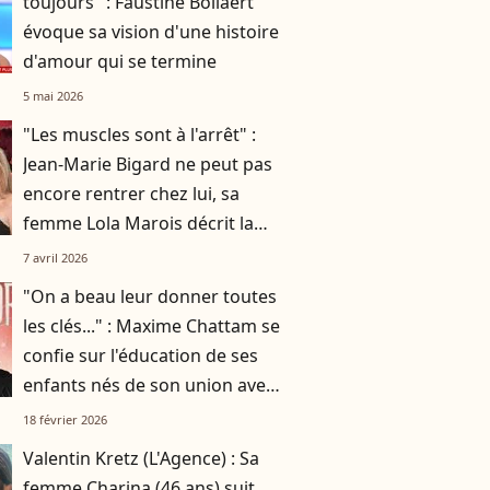
toujours" : Faustine Bollaert
évoque sa vision d'une histoire
d'amour qui se termine
5 mai 2026
"Les muscles sont à l'arrêt" :
Jean-Marie Bigard ne peut pas
encore rentrer chez lui, sa
femme Lola Marois décrit la
situation
7 avril 2026
"On a beau leur donner toutes
les clés..." : Maxime Chattam se
confie sur l'éducation de ses
enfants nés de son union avec
Faustine Bollaert
18 février 2026
Valentin Kretz (L'Agence) : Sa
femme Charina (46 ans) suit