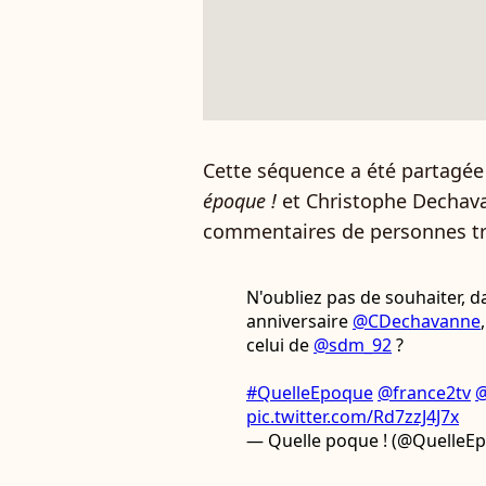
Cette séquence a été partagée
époque !
et Christophe Dechav
commentaires de personnes trè
N'oubliez pas de souhaiter, d
anniversaire
@CDechavanne
celui de
@sdm_92
?
#QuelleEpoque
@france2tv
@
pic.twitter.com/Rd7zzJ4J7x
— Quelle poque ! (@QuelleE